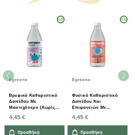
Egreeno
Egreeno
E
F
Βρεφικό Καθαριστικό
Φυσικό Καθαριστικό
Κ
Δαπέδου Με
Δαπέδου Και
Π
Μαστιχόνερο (χωρίς
Επιφανειών Με
Δ
Άρωμα) 1L Egreeno
Μαστιχόνερο Και
4,45 €
4,45 €
5
Baby
Αιθέρια Έλαια Μέντας
& Μοσχολέμονου 1L
Egreeno Eco
Προσθήκη
Προσθήκη