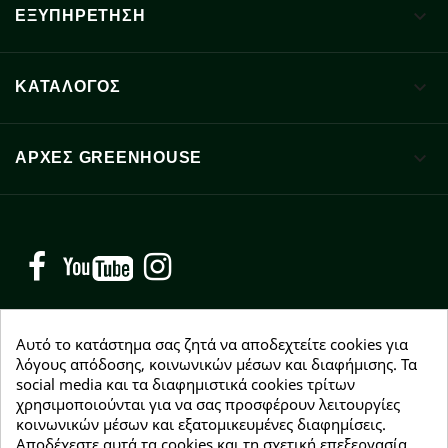

ΕΞΥΠΗΡΕΤΗΣΗ

ΚΑΤΑΛΟΓΟΣ

ΑΡΧΈΣ GREENHOUSE
Facebook
YouTube
Instagram
Αυτό το κατάστημα σας ζητά να αποδεχτείτε cookies για
λόγους απόδοσης, κοινωνικών μέσων και διαφήμισης. Τα
social media και τα διαφημιστικά cookies τρίτων
NEWSLETTER
χρησιμοποιούνται για να σας προσφέρουν λειτουργίες
Εγγραφείτε δωρεάν και θα είστε οι πρώτοι που θα
κοινωνικών μέσων και εξατομικευμένες διαφημίσεις.
λάβετε τα νέα μας γύρω από προσφορές, εκπτώσεις
Αποδέχεστε αυτά τα cookies και τη σχετική επεξεργασία