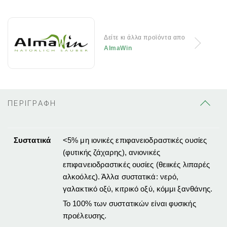
Δείτε κι άλλα προϊόντα απο
AlmaWin
ΠΕΡΙΓΡΑΦΗ
Συστατικά
<5% μη ιονικές επιφανειοδραστικές ουσίες
(φυτικής ζάχαρης), ανιονικές
επιφανειοδραστικές ουσίες (θειικές λιπαρές
αλκοόλες). Άλλα συστατικά: νερό,
γαλακτικό οξύ, κιτρικό οξύ, κόμμι ξανθάνης.
Το 100% των συστατικών είναι φυσικής
προέλευσης.