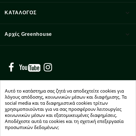

ΚΑΤΑΛΟΓΟΣ

Αρχές Greenhouse
Facebook
YouTube
Instagram
Αυτό το κατάστημα σας ζητά να αποδεχτείτε cookies για
λόγους απόδοσης, κοινωνικών μέσων και διαφήμισης. Τα
social media και τα διαφημιστικά cookies τρίτων
NEWSLETTER
χρησιμοποιούνται για να σας προσφέρουν λειτουργίες
Εγγραφείτε δωρεάν και θα είστε οι πρώτοι που θα
κοινωνικών μέσων και εξατομικευμένες διαφημίσεις.
λάβετε τα νέα μας γύρω από προσφορές, εκπτώσεις
Αποδέχεστε αυτά τα cookies και τη σχετική επεξεργασία
και νέα προϊόντα.
προσωπικών δεδομένων;