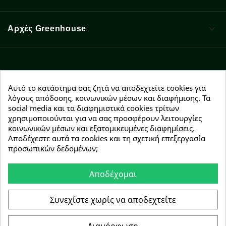

Αρχές Greenhouse
Facebook
YouTube
Instagram
Αυτό το κατάστημα σας ζητά να αποδεχτείτε cookies για
λόγους απόδοσης, κοινωνικών μέσων και διαφήμισης. Τα
social media και τα διαφημιστικά cookies τρίτων
χρησιμοποιούνται για να σας προσφέρουν λειτουργίες
κοινωνικών μέσων και εξατομικευμένες διαφημίσεις.
Αποδέχεστε αυτά τα cookies και τη σχετική επεξεργασία
NEWSLETTER
προσωπικών δεδομένων;
Εγγραφείτε δωρεάν και θα είστε οι πρώτοι που θα
λάβετε τα νέα μας γύρω από προσφορές, εκπτώσεις
Αποδέχομαι
και νέα προϊόντα.
Συνεχίστε χωρίς να αποδεχτείτε
Συμφωνώ με τους
όρους χρήσης