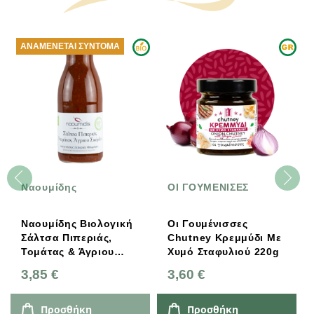
ΑΝΑΜΈΝΕΤΑΙ ΣΎΝΤΟΜΑ
Ναουμίδης
ΟΙ ΓΟΥΜΕΝΙΣΕΣ
Ναουμίδης Βιολογική
Οι Γουμένισσες
Σάλτσα Πιπεριάς,
Chutney Κρεμμύδι Με
Τομάτας & Άγριου
Χυμό Σταφυλιού 220g
Σκόρδου 270g
3,85 €
3,60 €
Προσθήκη
Προσθήκη