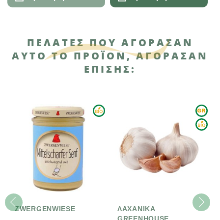
ΠΕΛΆΤΕΣ ΠΟΥ ΑΓΌΡΑΣΑΝ
ΑΥΤΌ ΤΟ ΠΡΟΪΌΝ, ΑΓΌΡΑΣΑΝ
ΕΠΊΣΗΣ:
ZWERGENWIESE
ΛΑΧΑΝΙΚΑ
GREENHOUSE