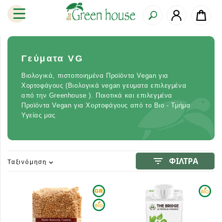
Γεύματα VG
Βιολογικά, πιστοποιημένα Προϊόντα Vegan για
Χορτοφάγους (Βιολογικά vegan γευματα επιλεγμένα
από την Greenhouse ). Ποιοτικά και επιλεγμένα
Προϊόντα Vegan για Χορτοφάγους από το Βιο - Τμήμα
Υγείας μας
filter_list
ΦΙΛΤΡΑ
Ταξινόμηση
expand_more