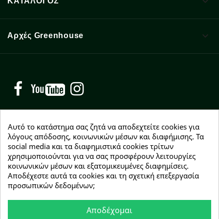

ΚΑΤΑΛΟΓΟΣ

Αρχές Greenhouse
Facebook
YouTube
Instagram
Αυτό το κατάστημα σας ζητά να αποδεχτείτε cookies για
λόγους απόδοσης, κοινωνικών μέσων και διαφήμισης. Τα
social media και τα διαφημιστικά cookies τρίτων
NEWSLETTER
χρησιμοποιούνται για να σας προσφέρουν λειτουργίες
Εγγραφείτε δωρεάν και θα είστε οι πρώτοι που θα
κοινωνικών μέσων και εξατομικευμένες διαφημίσεις.
λάβετε τα νέα μας γύρω από προσφορές, εκπτώσεις
Αποδέχεστε αυτά τα cookies και τη σχετική επεξεργασία
και νέα προϊόντα.
προσωπικών δεδομένων;
Αποδέχομαι