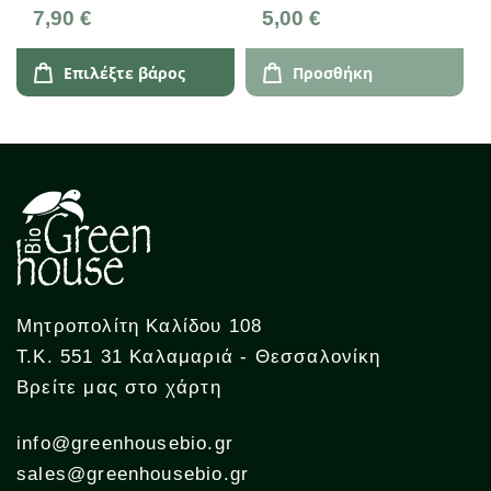
Καλαμπόκι & Κεχρί
7,90 €
5,00 €
250g
Επιλέξτε βάρος
Προσθήκη
Μητροπολίτη Καλίδου 108
Τ.Κ. 551 31 Καλαμαριά - Θεσσαλονίκη
Βρείτε μας στο χάρτη
info@greenhousebio.gr
sales@greenhousebio.gr