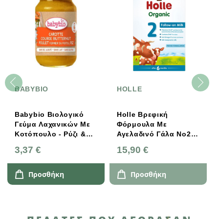
BABYBIO
HOLLE
Babybio Βιολογικό
Holle Βρεφική
Γεύμα Λαχανικών Με
Φόρμουλα Με
Κοτόπουλο - Ρύζι &
Αγελαδινό Γάλα Νο2
Κολοκύθα 200g
Βιολογικής/
3,37 €
15,90 €
Βιοδυναμικής
Πιστοποίησης 600g
Προσθήκη
Προσθήκη