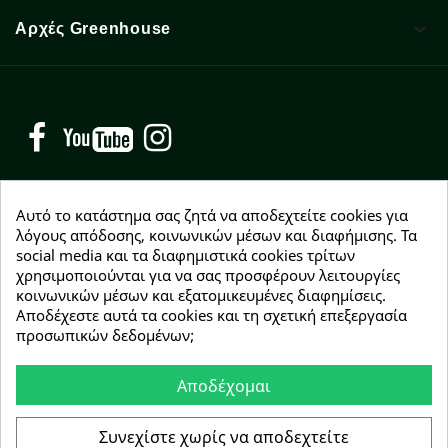

Αρχές Greenhouse
Facebook
YouTube
Instagram
Αυτό το κατάστημα σας ζητά να αποδεχτείτε cookies για
λόγους απόδοσης, κοινωνικών μέσων και διαφήμισης. Τα
social media και τα διαφημιστικά cookies τρίτων
NEWSLETTER
χρησιμοποιούνται για να σας προσφέρουν λειτουργίες
Εγγραφείτε δωρεάν και θα είστε οι πρώτοι που θα
κοινωνικών μέσων και εξατομικευμένες διαφημίσεις.
λάβετε τα νέα μας γύρω από προσφορές, εκπτώσεις
Αποδέχεστε αυτά τα cookies και τη σχετική επεξεργασία
και νέα προϊόντα.
προσωπικών δεδομένων;
Αποδέχομαι
Συμφωνώ με τους
όρους χρήσης
Συνεχίστε χωρίς να αποδεχτείτε