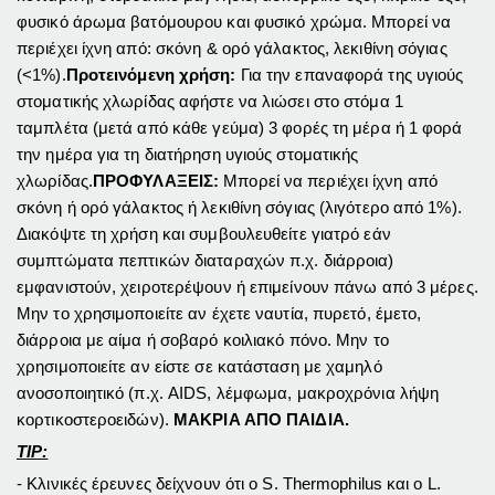
φυσικό άρωμα βατόμουρου και φυσικό χρώμα. Μπορεί να
περιέχει ίχνη από: σκόνη & ορό γάλακτος, λεκιθίνη σόγιας
(<1%).
Προτεινόμενη χρήση:
Για την επαναφορά της υγιούς
στοματικής χλωρίδας αφήστε να λιώσει στο στόμα 1
ταμπλέτα (μετά από κάθε γεύμα) 3 φορές τη μέρα ή 1 φορά
την ημέρα για τη διατήρηση υγιούς στοματικής
χλωρίδας.
ΠΡΟΦΥΛΑΞΕΙΣ:
Μπορεί να περιέχει ίχνη από
σκόνη ή ορό γάλακτος ή λεκιθίνη σόγιας (λιγότερο από 1%).
Διακόψτε τη χρήση και συμβουλευθείτε γιατρό εάν
συμπτώματα πεπτικών διαταραχών π.χ. διάρροια)
εμφανιστούν, χειροτερέψουν ή επιμείνουν πάνω από 3 μέρες.
Μην το χρησιμοποιείτε αν έχετε ναυτία, πυρετό, έμετο,
διάρροια με αίμα ή σοβαρό κοιλιακό πόνο. Μην το
χρησιμοποιείτε αν είστε σε κατάσταση με χαμηλό
ανοσοποιητικό (π.χ. AIDS, λέμφωμα, μακροχρόνια λήψη
κορτικοστεροειδών).
ΜΑΚΡΙΑ ΑΠΟ ΠΑΙΔΙΑ.
TIP:
- Κλινικές έρευνες δείχνουν ότι ο S. Thermophilus και ο L.