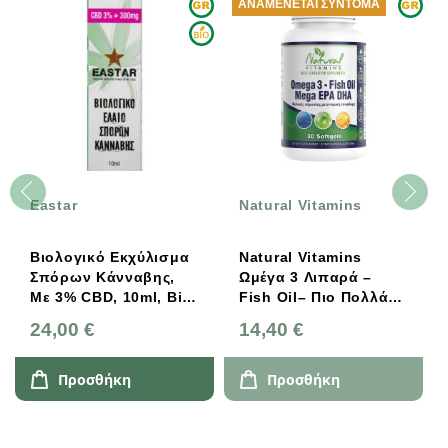
ΑΝΑΜΈΝΕΤΑΙ ΣΎΝΤΟΜΑ
Natural Vitamins
FLORA - UD
CHOICE
κό Εκχύλισμα
Natural Vitamins
Advanced Se
Κάνναβης,
Ωμέγα 3 Λιπαρά –
Probiotic, 3
D, 10ml, Bio,
Fish Oil– Πιο Πολλά
Flora - Udo'
EPA Και DHA – Χωρίς
€
14,40 €
43,00 €
Μυρωδιά Ψαριού – 30
Κάψουλες
θήκη
Προσθήκη
Προσθήκ