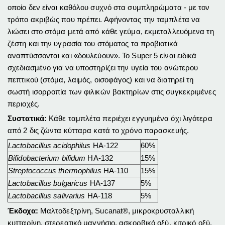
οποίο δεν είναι καθόλου συχνό στα συμπληρώματα - με τον
τρόπο ακριβώς που πρέπει. Αφήνοντας την ταμπλέτα να
λιώσει στο στόμα μετά από κάθε γεύμα, εκμεταλλευόμενα τη
ζέστη και την υγρασία του στόματος τα προβιοτικά
αναπτύσσονται και «δουλεύουν». Το Super 5 είναι ειδικά
σχεδιασμένο για να υποστηρίζει την υγεία του ανώτερου
πεπτικού (στόμα, λαιμός, οισοφάγος) και να διατηρεί τη
σωστή ισορροπία των φιλικών βακτηρίων στις συγκεκριμένες
περιοχές.
Συστατικά:
Κάθε ταμπλέτα περιέχει εγγυημένα όχι λιγότερα
από 2 δις ζώντα κύτταρα κατά το χρόνο παρασκευής.
Lactobacillus acidophilus
HA-122
60%
Bifidobacterium bifidum
HA-132
15%
Streptococcus thermophilus
HA-110
15%
Lactobacillus bulgaricus
HA-137
5%
Lactobacillus salivarius
HA-118
5%
Έκδοχα:
Μαλτοδεξτρίνη, Sucanat®, μικροκρυσταλλική
κυτταρίνη, στερεατικό μαγνήσιο, ασκορβικό οξύ, κιτρικό οξύ,