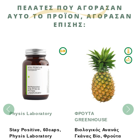
ΠΕΛΆΤΕΣ ΠΟΥ ΑΓΌΡΑΣΑΝ
ΑΥΤΌ ΤΟ ΠΡΟΪΌΝ, ΑΓΌΡΑΣΑΝ
ΕΠΊΣΗΣ:
 Laboratory
ΦΡΟΥΤΑ
Greenhous
GREENHOUSE
ve, 60caps,
Βιολογικός Ανανάς
Βιολογικά 
 Laboratory
Γκάνας Bio, Φρούτα
Νωπά 125γ