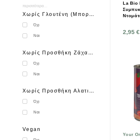
La Bio
περισσότερα…
GREENGROCER
Συμπυκ
Χωρίς Γλουτένη (Μπορεί να περιέχει ίχνη)
Ντομάτ
GRUDIGNO
Όχι
LA BIOIDEA
2,95 €
Ναι
Lima
Nord Salse
Χωρίς Προσθήκη Ζάχαρης
ONOFF
Όχι
ORGANICA ITALIA
Ναι
PPURA
Χωρίς Προσθήκη Αλατιού
Pural
Όχι
Rapunzel
Ναι
Sary
Sunflower Family
Vegan
Your O
TerraSana
Όχι