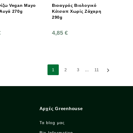
νίζω Vegan Mayo
Βιοαγρός Βιολογικό
 Αυγά 270g
Κέτσαπ Χωρίς Ζάχαρη
290g
€
4,85 €
…

1
2
3
11
Αρχές Greenhouse
Τα blog μας
Bio-Information