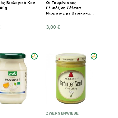
ός Βιολογικό Κον
Οι Γουμένισσες
400g
Γλυκόξινη Σάλτσα
Ντομάτας με Βερίκοκα
340g
€
3,00 €
ZWERGENWIESE