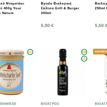
ικό Nτοματάκι
Byodo Βιολογική
Βιολογ
Your
Σάλτσα Grill & Burger
c Nature
300ml
5,90 €
5,50 
ΑΝΑΜΈΝ
ENWIESE
ΒΙΟΑΓΡΟΣ
ΒΙΟΑΓ