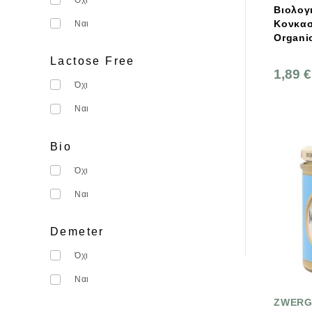
Βιολογ
VANTON
Κονκασέ 400g 
Ναι
Yakso
Organi
Lactose Free
Your Organic Nature
1,89 €
ZWERGENWIESE
Όχι
Όλα Βιο
Ναι
ΑΓΡΟΚΤΗΜΑ ΑΝΤΩΝΟΠΟΥΛΟΥ
Bio
ΒΙΟΑΓΡΟΣ
Όχι
Βιοαγρός Κουζίνα
Ναι
ΚΑΤΗΡΓΗΜΕΝΟ
Ναουμίδης
Demeter
ΟΙ ΓΟΥΜΕΝΙΣΕΣ
Όχι
Παπαδημητρίου
Ναι
ZWERG