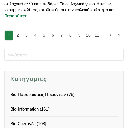
σπλαχνικά αλλά και υποδόρια. Το σπλαχνικό γνωστό και ως
«κρυμμένο» λίπος, αποθηκεύεται στην κοιλιακή κοιλότητα και...
Περισσότερα
....
2
3
4
5
6
7
8
9
10
11
1
Κατηγορίες
Bio-Παρουσιάσεις Προϊόντων (76)
Bio-Information (161)
Bio-Συνταγές (108)