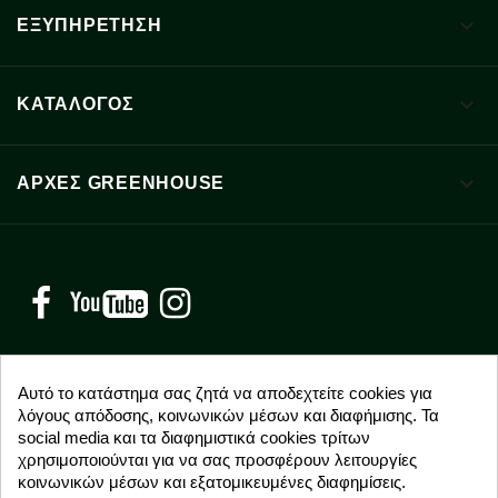

ΕΞΥΠΗΡΕΤΗΣΗ

ΚΑΤΑΛΟΓΟΣ

ΑΡΧΈΣ GREENHOUSE
Facebook
YouTube
Instagram
Αυτό το κατάστημα σας ζητά να αποδεχτείτε cookies για
λόγους απόδοσης, κοινωνικών μέσων και διαφήμισης. Τα
NEWSLETTER
social media και τα διαφημιστικά cookies τρίτων
χρησιμοποιούνται για να σας προσφέρουν λειτουργίες
Εγγραφείτε δωρεάν και θα είστε οι πρώτοι που θα
κοινωνικών μέσων και εξατομικευμένες διαφημίσεις.
λάβετε τα νέα μας γύρω από προσφορές, εκπτώσεις