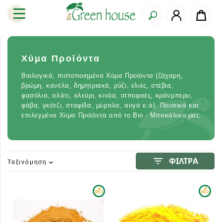
Χύμα Προϊόντα
Βιολογικά, πιστοποιημένα Χύμα Προϊόντα (ζάχαρη,
βρώμη, κανέλα, δημητριακά, ρύζι, ελιές, στέβια,
φασόλια, αλάτι, αλεύρι, κινόα, ιπποφαές, κράνμπερυ,
φάβα, γκότζι, σταφίδα, μύρτιλα, αυγά κ.ά). Ποιοτικά και
επιλεγμένα Χύμα Προϊόντα από το Βιο - Μπακάλικο μας
filter_list
ΦΙΛΤΡΑ
Ταξινόμηση
expand_more