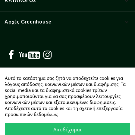

ΚΑΤΑΛΟΓΟΣ

Αρχές Greenhouse
Facebook
YouTube
Instagram
Αυτό το κατάστημα σας ζητά να αποδεχτείτε cookies για
λόγους απόδοσης, κοινωνικών μέσων και διαφήμισης. Τα
social media και τα διαφημιστικά cookies τρίτων
NEWSLETTER
χρησιμοποιούνται για να σας προσφέρουν λειτουργίες
Εγγραφείτε δωρεάν και θα είστε οι πρώτοι που θα
κοινωνικών μέσων και εξατομικευμένες διαφημίσεις.
λάβετε τα νέα μας γύρω από προσφορές, εκπτώσεις
Αποδέχεστε αυτά τα cookies και τη σχετική επεξεργασία
και νέα προϊόντα.
προσωπικών δεδομένων;
Αποδέχομαι