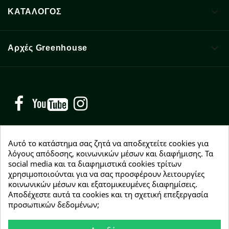

ΚΑΤΑΛΟΓΟΣ

Αρχές Greenhouse
Facebook
YouTube
Instagram
Αυτό το κατάστημα σας ζητά να αποδεχτείτε cookies για
λόγους απόδοσης, κοινωνικών μέσων και διαφήμισης. Τα
social media και τα διαφημιστικά cookies τρίτων
NEWSLETTER
χρησιμοποιούνται για να σας προσφέρουν λειτουργίες
Εγγραφείτε δωρεάν και θα είστε οι πρώτοι που θα
κοινωνικών μέσων και εξατομικευμένες διαφημίσεις.
λάβετε τα νέα μας γύρω από προσφορές, εκπτώσεις
Αποδέχεστε αυτά τα cookies και τη σχετική επεξεργασία
και νέα προϊόντα.
προσωπικών δεδομένων;