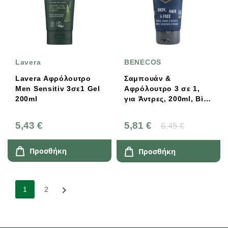
Lavera
BENECOS
Lavera Αφρόλουτρο
Σαμπουάν &
Men Sensitiv 3σε1 Gel
Αφρόλουτρο 3 σε 1,
200ml
για Άντρες, 200ml, Bio,
Benecos
5,43 €
5,81 €
6,45 €
Προσθήκη
Προσθήκη

1
2