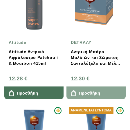
Attitude
DETRAAY
Attitude Αντρικό
Αντρική Μπάρα
Αφρόλουτρο Patchouli
Μαλλιών και Σώματος
& Bourbon 415ml
Σανταλόξυλο και Μέλι
80ml Bee Honest
Cosmetics
12,28 €
12,30 €
Προσθήκη
Προσθήκη
ΑΝΑΜΈΝΕΤΑΙ ΣΎΝΤΟΜΑ