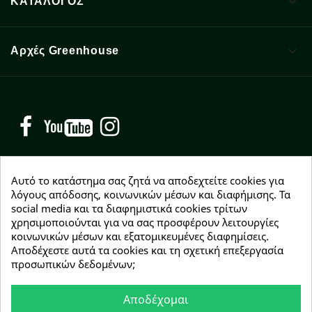

ΚΑΤΑΛΟΓΟΣ

Αρχές Greenhouse
Facebook
YouTube
Instagram
Αυτό το κατάστημα σας ζητά να αποδεχτείτε cookies για
λόγους απόδοσης, κοινωνικών μέσων και διαφήμισης. Τα
social media και τα διαφημιστικά cookies τρίτων
NEWSLETTER
χρησιμοποιούνται για να σας προσφέρουν λειτουργίες
Εγγραφείτε δωρεάν και θα είστε οι πρώτοι που θα
κοινωνικών μέσων και εξατομικευμένες διαφημίσεις.
λάβετε τα νέα μας γύρω από προσφορές, εκπτώσεις
Αποδέχεστε αυτά τα cookies και τη σχετική επεξεργασία
και νέα προϊόντα.
προσωπικών δεδομένων;
Αποδέχομαι