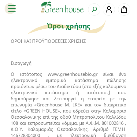
Όροι χρήσης
OΡΟΙ ΚΑΙ ΠΡΟΫΠΟΘΕΣΕΙΣ ΧΡΗΣΗΣ
Εισαγωγή
Ο ιστότοπος www.greenhousebio.gr είναι ένα
ηλεκτρονικό εμπορικό κατάστημα πώλησης
προϊόντων μέσω του Διαδικτύου (στο εξής καλούμενο
ηλεκτρονικό κατάστημα ή ιστότοπος) που
δημιούργησε και λειτουργεί η εταιρεία με την
επωνυμία «Greenhouse M. IKE» και τον διακριτικό
τίτλο «GREEN HOUSE», που εδρεύει στην Καλαμαριά
Θεσσαλονίκης επί της οδού Μητροπολίτου Καλλίδου
108 και εκπροσωπείται νόμιμα, με Α.Φ.Μ. 801002816 ,
Δ.Ο.Υ. Καλαμαριάς Θεσσαλονίκης, Αριθμό ΓΕΜΗ
146728304000 , με ηλεκτρονική διεύθυνση