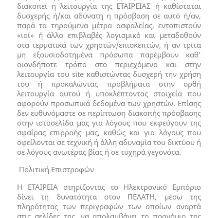
διακοπεί η λειτουργία της ΕΤΑΙΡΕΙΑΣ ή καθίσταται
δυσχερής ή/και αδύνατη η πρόσβαση σε αυτό ή/αν,
παρά τα τηρούμενα μέτρα ασφαλείας, εντοπιστούν
«ιοί» ή άλλο επιβλαβές λογισμικό και μεταδοθούν
στα τερματικά των χρηστών/επισκεπτών, ή αν τρίτα
μη εξουσιοδοτημένα πρόσωπα παρέμβουν καθ’
οιονδήποτε τρόπο στο περιεχόμενο και στην
λειτουργία του site καθιστώντας δυσχερή την χρήση
του ή προκαλώντας προβλήματα στην ορθή
λειτουργία αυτού ή υποκλέπτοντας στοιχεία που
αφορούν προσωπικά δεδομένα των χρηστών. Επίσης
δεν ευθυνόμαστε σε περίπτωση διακοπής πρόσβασης
στην ιστοσελίδα μας για λόγους που εκφεύγουν της
σφαίρας επιρροής μας, καθώς και για λόγους που
οφείλονται σε τεχνική ή άλλη αδυναμία του δικτύου ή
σε λόγους ανωτέρας βίας ή σε τυχηρά γεγονότα.
Πολιτική Επιστροφών
Η ΕΤΑΙΡΕΙΑ στηρίζοντας το Ηλεκτρονικό Εμπόριο
δίνει τη δυνατότητα στον ΠΕΛΑΤΗ, μέσω της
πληρότητας των περιγραφών των οποίων αναρτά
στις σελίδες της, να απολαμβάνει το προνόμιο της