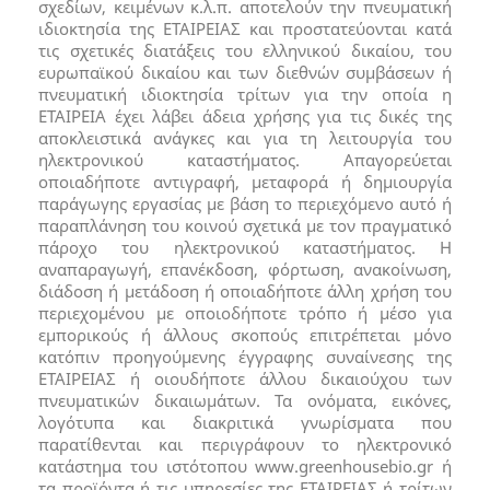
σχεδίων, κειμένων κ.λ.π. αποτελούν την πνευματική
ιδιοκτησία της ΕΤΑΙΡΕΙΑΣ και προστατεύονται κατά
τις σχετικές διατάξεις του ελληνικού δικαίου, του
ευρωπαϊκού δικαίου και των διεθνών συμβάσεων ή
πνευματική ιδιοκτησία τρίτων για την οποία η
ΕΤΑΙΡΕΙΑ έχει λάβει άδεια χρήσης για τις δικές της
αποκλειστικά ανάγκες και για τη λειτουργία του
ηλεκτρονικού καταστήματος. Απαγορεύεται
οποιαδήποτε αντιγραφή, μεταφορά ή δημιουργία
παράγωγης εργασίας με βάση το περιεχόμενο αυτό ή
παραπλάνηση του κοινού σχετικά με τον πραγματικό
πάροχο του ηλεκτρονικού καταστήματος. Η
αναπαραγωγή, επανέκδοση, φόρτωση, ανακοίνωση,
διάδοση ή μετάδοση ή οποιαδήποτε άλλη χρήση του
περιεχομένου με οποιοδήποτε τρόπο ή μέσο για
εμπορικούς ή άλλους σκοπούς επιτρέπεται μόνο
κατόπιν προηγούμενης έγγραφης συναίνεσης της
ΕΤΑΙΡΕΙΑΣ ή οιουδήποτε άλλου δικαιούχου των
πνευματικών δικαιωμάτων. Τα ονόματα, εικόνες,
λογότυπα και διακριτικά γνωρίσματα που
παρατίθενται και περιγράφουν το ηλεκτρονικό
κατάστημα του ιστότοπου www.greenhousebio.gr ή
τα προϊόντα ή τις υπηρεσίες της ΕΤΑΙΡΕΙΑΣ ή τρίτων