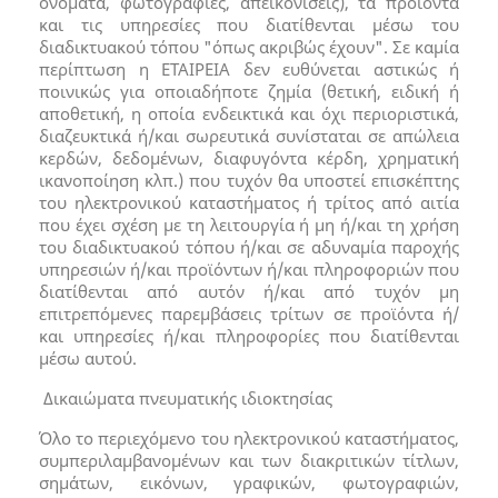
ονόματα, φωτογραφίες, απεικονίσεις), τα προϊόντα
και τις υπηρεσίες που διατίθενται μέσω του
διαδικτυακού τόπου "όπως ακριβώς έχουν". Σε καμία
περίπτωση η ΕΤΑΙΡΕΙΑ δεν ευθύνεται αστικώς ή
ποινικώς για οποιαδήποτε ζημία (θετική, ειδική ή
αποθετική, η οποία ενδεικτικά και όχι περιοριστικά,
διαζευκτικά ή/και σωρευτικά συνίσταται σε απώλεια
κερδών, δεδομένων, διαφυγόντα κέρδη, χρηματική
ικανοποίηση κλπ.) που τυχόν θα υποστεί επισκέπτης
του ηλεκτρονικού καταστήματος ή τρίτος από αιτία
που έχει σχέση με τη λειτουργία ή μη ή/και τη χρήση
του διαδικτυακού τόπου ή/και σε αδυναμία παροχής
υπηρεσιών ή/και προϊόντων ή/και πληροφοριών που
διατίθενται από αυτόν ή/και από τυχόν μη
επιτρεπόμενες παρεμβάσεις τρίτων σε προϊόντα ή/
και υπηρεσίες ή/και πληροφορίες που διατίθενται
μέσω αυτού.
Δικαιώματα πνευματικής ιδιοκτησίας
Όλο το περιεχόμενο του ηλεκτρονικού καταστήματος,
συμπεριλαμβανομένων και των διακριτικών τίτλων,
σημάτων, εικόνων, γραφικών, φωτογραφιών,