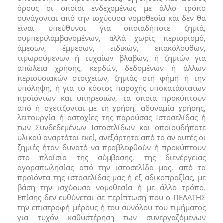
όρους οι οποίοι ενδεχομένως με άλλο τρόπο
συνάγονται από την ισχύουσα νομοθεσία και δεν θα
είναι υπεύθυνοι για οποιαδήποτε ζημιά,
συμπεριλαμβανομένων, αλλά χωρίς περιορισμό,
άμεσων, έμμεσων, ειδικών, επακόλουθων,
τιμωρούμενων ή τυχαίων βλαβών, ή ζημιών για
απώλεια χρήσης, κερδών, δεδομένων ή άλλων
περιουσιακών στοιχείων, ζημιάς στη φήμη ή την
υπόληψη, ή για το κόστος παροχής υποκατάστατων
προϊόντων και υπηρεσιών, τα οποία προκύπτουν
από ή σχετίζονται με τη χρήση, αδυναμία χρήσης,
λειτουργία ή αστοχίες της παρούσας Ιστοσελίδας ή
των Συνδεδεμένων Ιστοσελίδων και οποιουδήποτε
υλικού αναρτάται εκεί, ανεξάρτητα από το αν αυτές οι
ζημιές ήταν δυνατό να προβλεφθούν ή προκύπτουν
στο πλαίσιο της σύμβασης, της διενέργειας
αγοραπωλησίας από την ιστοσελίδα μας, από τα
προϊόντα της ιστοσελίδας μας ή εξ αδικοπραξίας, με
βάση την ισχύουσα νομοθεσία ή με άλλο τρόπο.
Επίσης δεν ευθύνεται σε περίπτωση που ο ΠΕΛΑΤΗΣ
την επιστροφή μέρους ή του συνόλου του τιμήματος
για τυχόν καθυστέρηση των συνεργαζόμενων