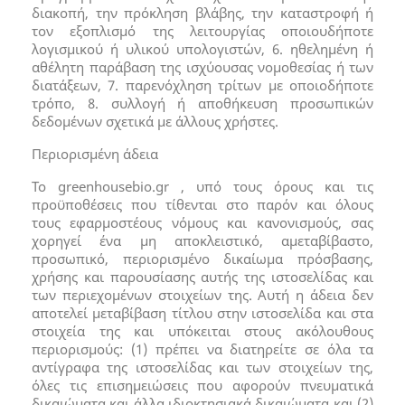
διακοπή, την πρόκληση βλάβης, την καταστροφή ή
τον εξοπλισμό της λειτουργίας οποιουδήποτε
λογισμικού ή υλικού υπολογιστών, 6. ηθελημένη ή
αθέλητη παράβαση της ισχύουσας νομοθεσίας ή των
διατάξεων, 7. παρενόχληση τρίτων με οποιοδήποτε
τρόπο, 8. συλλογή ή αποθήκευση προσωπικών
δεδομένων σχετικά με άλλους χρήστες.
Περιορισμένη άδεια
Το greenhousebio.gr , υπό τους όρους και τις
προϋποθέσεις που τίθενται στο παρόν και όλους
τους εφαρμοστέους νόμους και κανονισμούς, σας
χορηγεί ένα μη αποκλειστικό, αμεταβίβαστο,
προσωπικό, περιορισμένο δικαίωμα πρόσβασης,
χρήσης και παρουσίασης αυτής της ιστοσελίδας και
των περιεχομένων στοιχείων της. Αυτή η άδεια δεν
αποτελεί μεταβίβαση τίτλου στην ιστοσελίδα και στα
στοιχεία της και υπόκειται στους ακόλουθους
περιορισμούς: (1) πρέπει να διατηρείτε σε όλα τα
αντίγραφα της ιστοσελίδας και των στοιχείων της,
όλες τις επισημειώσεις που αφορούν πνευματικά
δικαιώματα και άλλα ιδιοκτησιακά δικαιώματα και (2)