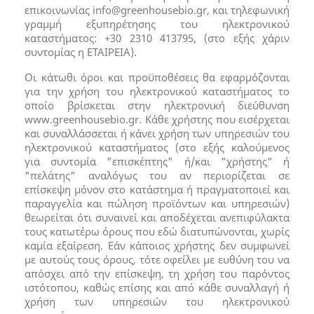
επικοινωνίας
info@greenhousebio.gr
, και τηλεφωνική
γραμμή εξυπηρέτησης του ηλεκτρονικού
καταστήματος: +30 2310 413795, (στο εξής χάριν
συντομίας η ΕΤΑΙΡΕΙΑ).
Οι κάτωθι όροι και προϋποθέσεις θα εφαρμόζονται
για την χρήση του ηλεκτρονικού καταστήματος το
οποίο βρίσκεται στην ηλεκτρονική διεύθυνση
www.greenhousebio.gr. Κάθε χρήστης που εισέρχεται
και συναλλάσσεται ή κάνει χρήση των υπηρεσιών του
ηλεκτρονικού καταστήματος (στο εξής καλούμενος
για συντομία "επισκέπτης" ή/και "χρήστης" ή
"πελάτης" αναλόγως του αν περιορίζεται σε
επίσκεψη μόνον στο κατάστημα ή πραγματοποιεί και
παραγγελία και πώληση προϊόντων και υπηρεσιών)
θεωρείται ότι συναινεί και αποδέχεται ανεπιφύλακτα
τους κατωτέρω όρους που εδώ διατυπώνονται, χωρίς
καμία εξαίρεση. Εάν κάποιος χρήστης δεν συμφωνεί
με αυτούς τους όρους, τότε οφείλει με ευθύνη του να
απόσχει από την επίσκεψη, τη χρήση του παρόντος
ιστότοπου, καθώς επίσης και από κάθε συναλλαγή ή
χρήση των υπηρεσιών του ηλεκτρονικού