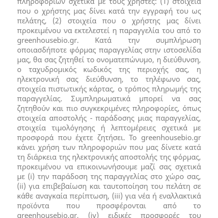
πληροφοριών σχετικά με τους χρήστες: (1) στοιχεία
που ο χρήστης μας δίνει κατά την εγγραφή του ως
πελάτης, (2) στοιχεία που ο χρήστης μας δίνει
προκειμένου να εκτελεστεί η παραγγελία του από το
greenhousebio.gr. Κατά την συμπλήρωση
οποιασδήποτε φόρμας παραγγελίας στην ιστοσελίδα
μας, θα σας ζητηθεί το ονοματεπώνυμο, η διεύθυνση,
ο ταχυδρομικός κωδικός της περιοχής σας, η
ηλεκτρονική σας διεύθυνση, το τηλέφωνο σας,
στοιχεία πιστωτικής κάρτας, ο τρόπος πληρωμής της
παραγγελίας. Συμπληρωματικά μπορεί να σας
ζητηθούν και πιο συγκεκριμένες πληροφορίες, όπως
στοιχεία αποστολής - παράδοσης μιας παραγγελίας,
στοιχεία τιμολόγησης ή λεπτομέρειες σχετικά με
προσφορά που έχετε ζητήσει. Το greenhousebio.gr
κάνει χρήση των πληροφοριών που μας δίνετε κατά
τη διάρκεια της ηλεκτρονικής αποστολής της φόρμας,
προκειμένου να επικοινωνήσουμε μαζί σας σχετικά
με (i) την παράδοση της παραγγελίας στο χώρο σας,
(ii) για επιβεβαίωση και ταυτοποίηση του πελάτη σε
κάθε αναγκαία περίπτωση, (iii) για νέα ή εναλλακτικά
προϊόντα που προσφέρονται από το
greenhousebio.gr, (iv) ειδικές προσφορές του