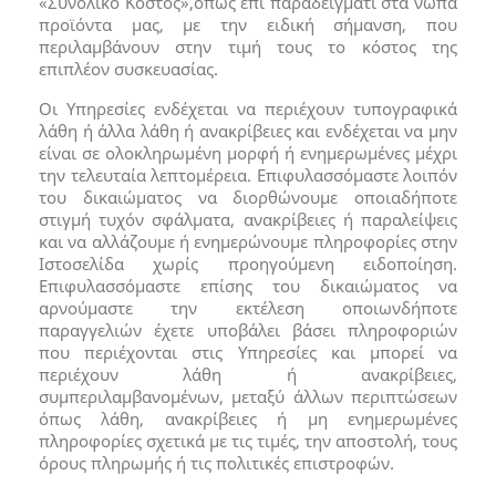
«Συνολικό Κόστος»,όπως επί παραδείγματι στα νωπά
προϊόντα μας, με την ειδική σήμανση, που
περιλαμβάνουν στην τιμή τους το κόστος της
επιπλέον συσκευασίας.
Οι Υπηρεσίες ενδέχεται να περιέχουν τυπογραφικά
λάθη ή άλλα λάθη ή ανακρίβειες και ενδέχεται να μην
είναι σε ολοκληρωμένη μορφή ή ενημερωμένες μέχρι
την τελευταία λεπτομέρεια. Επιφυλασσόμαστε λοιπόν
του δικαιώματος να διορθώνουμε οποιαδήποτε
στιγμή τυχόν σφάλματα, ανακρίβειες ή παραλείψεις
και να αλλάζουμε ή ενημερώνουμε πληροφορίες στην
Ιστοσελίδα χωρίς προηγούμενη ειδοποίηση.
Επιφυλασσόμαστε επίσης του δικαιώματος να
αρνούμαστε την εκτέλεση οποιωνδήποτε
παραγγελιών έχετε υποβάλει βάσει πληροφοριών
που περιέχονται στις Υπηρεσίες και μπορεί να
περιέχουν λάθη ή ανακρίβειες,
συμπεριλαμβανομένων, μεταξύ άλλων περιπτώσεων
όπως λάθη, ανακρίβειες ή μη ενημερωμένες
πληροφορίες σχετικά με τις τιμές, την αποστολή, τους
όρους πληρωμής ή τις πολιτικές επιστροφών.