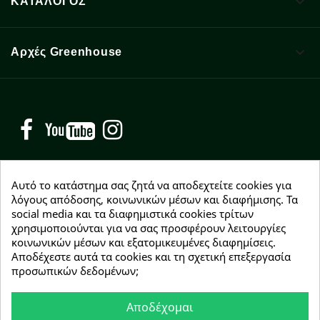

ΚΑΤΑΛΟΓΟΣ

Αρχές Greenhouse
Facebook
YouTube
Instagram
Αυτό το κατάστημα σας ζητά να αποδεχτείτε cookies για
λόγους απόδοσης, κοινωνικών μέσων και διαφήμισης. Τα
social media και τα διαφημιστικά cookies τρίτων
NEWSLETTER
χρησιμοποιούνται για να σας προσφέρουν λειτουργίες
Εγγραφείτε δωρεάν και θα είστε οι πρώτοι που θα
κοινωνικών μέσων και εξατομικευμένες διαφημίσεις.
λάβετε τα νέα μας γύρω από προσφορές, εκπτώσεις
Αποδέχεστε αυτά τα cookies και τη σχετική επεξεργασία
και νέα προϊόντα.
προσωπικών δεδομένων;
Αποδέχομαι