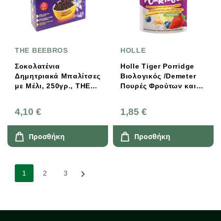
THE BEEBROS
HOLLE
Σοκολατένια
Holle Tiger Porridge
Δημητριακά Μπαλίτσες
Βιολογικός /Demeter
με Μέλι, 250γρ., ΤΗΕ
Πουρές Φρούτων και
ΒΕΕBROS
Δημητριακών 110g
4,10 €
1,85 €
Προσθήκη
Προσθήκη

1
2
3