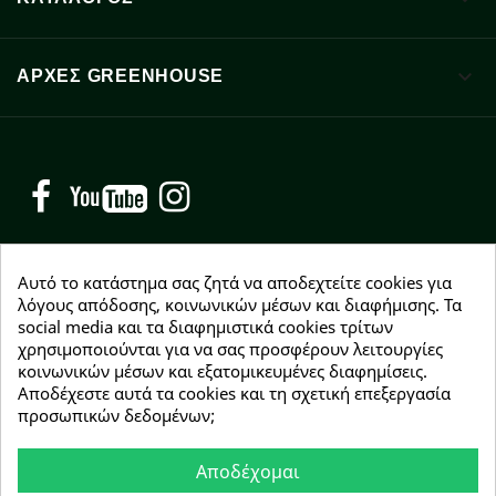

ΑΡΧΈΣ GREENHOUSE
Facebook
YouTube
Instagram
Αυτό το κατάστημα σας ζητά να αποδεχτείτε cookies για
λόγους απόδοσης, κοινωνικών μέσων και διαφήμισης. Τα
social media και τα διαφημιστικά cookies τρίτων
NEWSLETTER
χρησιμοποιούνται για να σας προσφέρουν λειτουργίες
Εγγραφείτε δωρεάν και θα είστε οι πρώτοι που θα
κοινωνικών μέσων και εξατομικευμένες διαφημίσεις.
λάβετε τα νέα μας γύρω από προσφορές, εκπτώσεις
Αποδέχεστε αυτά τα cookies και τη σχετική επεξεργασία
και νέα προϊόντα.
προσωπικών δεδομένων;
Αποδέχομαι
Συμφωνώ με τους
όρους χρήσης