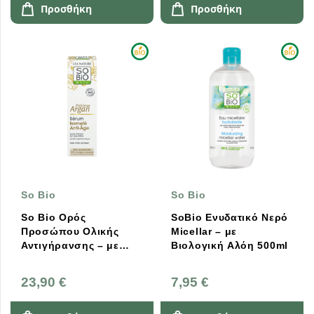
Προσθήκη
Προσθήκη
So Bio
So Bio
So Bio Ορός
SoBio Ενυδατικό Νερό
Προσώπου Ολικής
Micellar – με
Αντιγήρανσης – με
Βιολογική Αλόη 500ml
Βιολογικό Argan Oil,
Υαλουρονικό Οξύ,
23,90 €
7,95 €
Βιταμίνη C, Κολλαγόνο
& Πεπτίδια 30ml