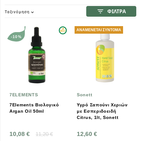
filter_list
ΦΙΛΤΡΑ
Ταξινόμηση
expand_more
ΑΝΑΜΈΝΕΤΑΙ ΣΎΝΤΟΜΑ
-10%
7ELEMENTS
Sonett
7Elements Βιολογικό
Υγρό Σαπούνι Χεριών
Argan Oil 50ml
με Εσπεριδοειδή
Citrus, 1lt, Sonett
10,08 €
12,60 €
11,20 €