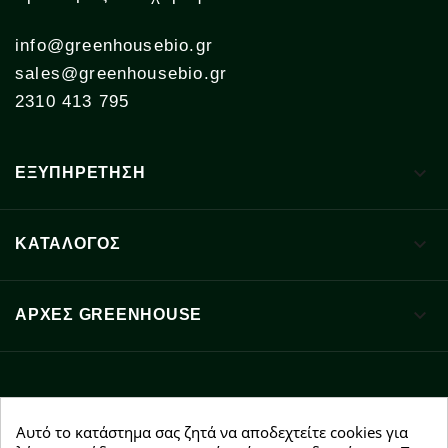
info@greenhousebio.gr
sales@greenhousebio.gr
2310 413 795

ΕΞΥΠΗΡΕΤΗΣΗ

ΚΑΤΑΛΟΓΟΣ

ΑΡΧΈΣ GREENHOUSE
Facebook
YouTube
Instagram
Αυτό το κατάστημα σας ζητά να αποδεχτείτε cookies για