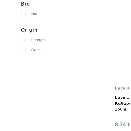
SIRRA ORGANICS
Bio
SUKIN
Ναι
So Bio
Origin
Soaperb
Foreign
Sonett
Greek
aeolis
ΜΕΛΙΜΠΑΜΠΑ
Lavera
Lavera
Καθαρ
150ml
8,74 €