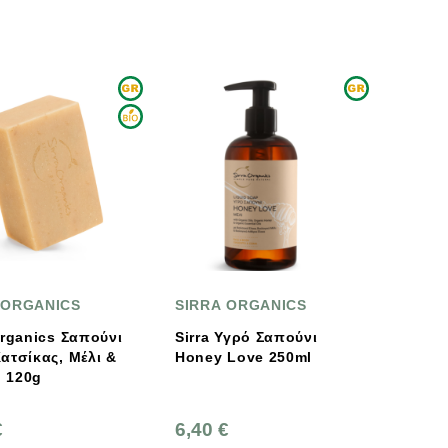
 ORGANICS
SIRRA ORGANICS
nics Σαπούνι
Sirra Υγρό Σαπούνι
ατσίκας, Μέλι &
Honey Love 250ml
Βρώμη 120g
€
6,40 €