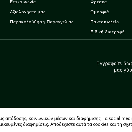
Επικοινωνία
Φρέσκα
Αξιολογήστε μας
Ομορφιά
Παρακολούθηση Παραγγελίας
Παντοπωλείο
Ειδική διατροφή
Εγγραφείτε δωρ
μας γύρ
υς απόδοσης, κοινωνικών μέσων και διαφήμισης. Τα social medi
Αρ. ΓΕΜΗ: 146728304000
μικευμένες διαφημίσεις. Αποδέχεστε αυτά τα cookies και τη σ