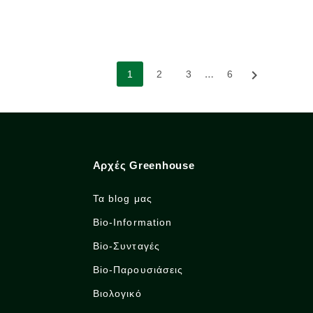
…

1
2
3
6
Αρχές Greenhouse
Τα blog μας
Bio-Information
Bio-Συνταγές
Bio-Παρουσιάσεις
Βιολογικό