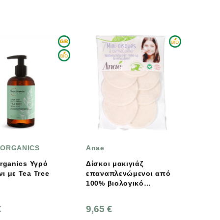
 ORGANICS
Anae
Organics Υγρό
Δίσκοι μακιγιάζ
ι με Tea Tree
επαναπλενώμενοι από
100% βιολογικό
βαμβάκι, Anae
€
9,65 €