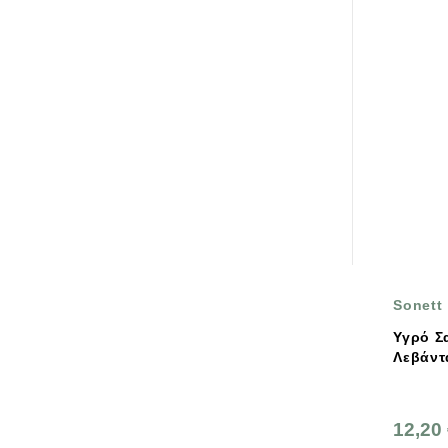
Sonett
Υγρό Σ
Λεβάντα
12,20