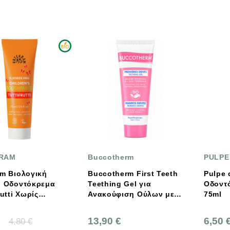
RAM
Buccotherm
PULPE
am Βιολογική
Buccotherm First Teeth
Pulpe 
ή Οδοντόκρεμα
Teething Gel για
Οδοντ
rutti Χωρίς
Ανακούφιση Ούλων με
75ml
 75ml
Εκχύλισμα Χαμομηλιού
& Αλθαίας 50ml
13,90 €
6,50 
4,80 €