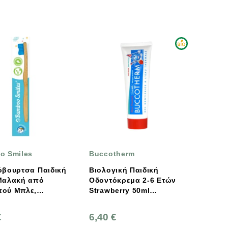
o Smiles
Buccotherm
όβουρτσα Παιδική
Βιολογική Παιδική
Μαλακή από
Οδοντόκρεμα 2-6 Ετών
ού Μπλε,
Strawberry 50ml
o Smiles
Buccotherm Kids
€
6,40 €