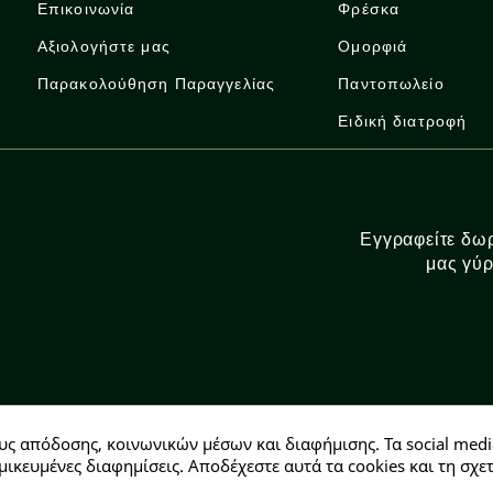
Επικοινωνία
Φρέσκα
Αξιολογήστε μας
Ομορφιά
Παρακολούθηση Παραγγελίας
Παντοπωλείο
Ειδική διατροφή
Εγγραφείτε δωρ
μας γύρ
υς απόδοσης, κοινωνικών μέσων και διαφήμισης. Τα social medi
Αρ. ΓΕΜΗ: 146728304000
μικευμένες διαφημίσεις. Αποδέχεστε αυτά τα cookies και τη σ