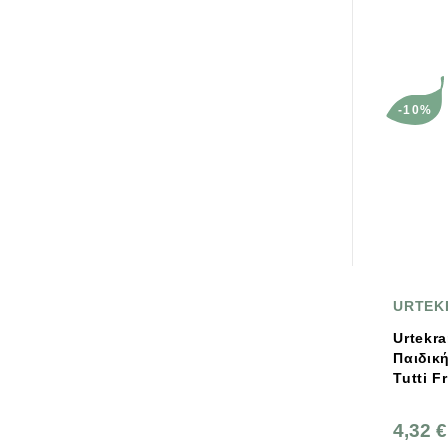
-10%
URTEK
Urtekr
Παιδικ
Tutti F
Φθόριο
4,32 €