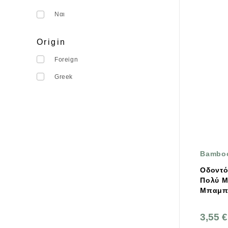
Ναι
Origin
Foreign
Greek
Bamboo
Οδοντό
Πολύ 
Μπαμπ
Smiles
3,55 €