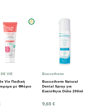
 DE VIE
Buccotherm
de Vie Παιδική
Buccotherm Natural
όκρεμα με Φθόριο
Dental Spray για
Ευαίσθητα Ούλα 200ml
€
9,65 €