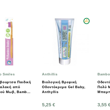
 Smiles
Anthillis
Bambo
βουρτσα Παιδική
Βιολογική Βρεφική
Οδοντ
Μαλακή από
Οδοντόκρεμα Gel Baby,
Πολύ 
ού Μωβ, Bamboo
Anthyllis
Μπαμπ
Bambo
5,25 €
3,55 