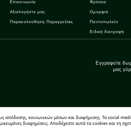
Επικοινωνία
Φρέσκα
Αξιολογήστε μας
Ομορφιά
Παρακολούθηση Παραγγελίας
Παντοπωλείο
Ειδική διατροφή
Εγγραφείτε δωρ
μας γύρ
υς απόδοσης, κοινωνικών μέσων και διαφήμισης. Τα social medi
Αρ. ΓΕΜΗ: 146728304000
μικευμένες διαφημίσεις. Αποδέχεστε αυτά τα cookies και τη σ