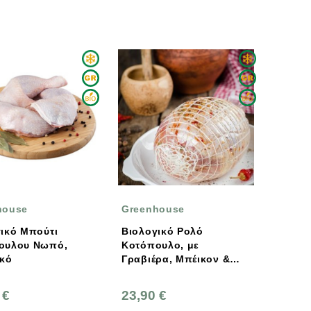
house
Greenhouse
ικό Μπούτι
Βιολογικό Ρολό
ουλου Νωπό,
Κοτόπουλο, με
ικό
Γραβιέρα, Μπέικον &
Πιπεριές, Νωπό
 €
23,90 €