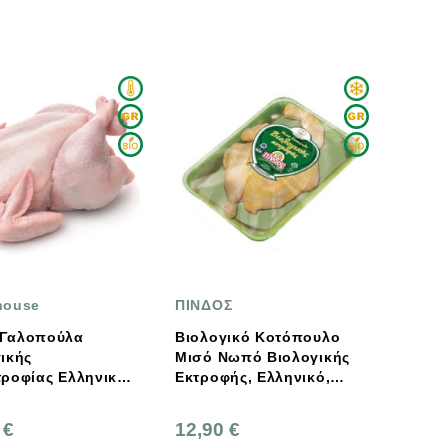
house
ΠΙΝΔΟΣ
Γαλοπούλα
Βιολογικό Κοτόπουλο
ικής
Μισό Νωπό Βιολογικής
ροφίας Ελληνική
Εκτροφής, Ελληνικό,
house
Πίνδος
 €
12,90 €