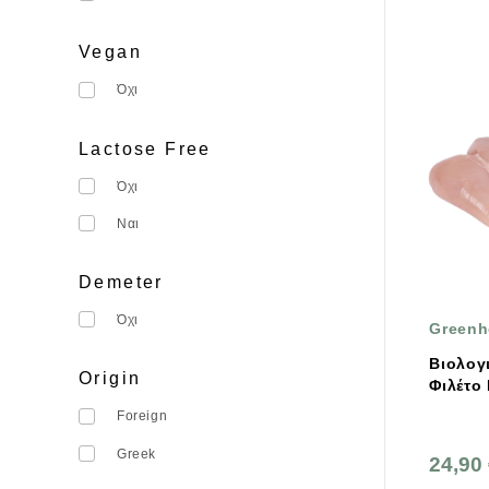
Vegan
Όχι
Lactose Free
Όχι
Ναι
Demeter
Όχι
Greenh
Βιολογ
Origin
Φιλέτο
Foreign
Greek
24,90