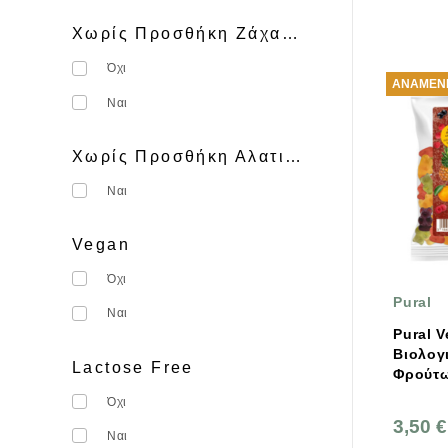
Όλα Βιο
Χωρίς Προσθήκη Ζάχαρης
ΚΑΤΗΡΓΗΜΕΝΟ
Όχι
ΑΝΑΜΈΝΕ
Ναι
Χωρίς Προσθήκη Αλατιού
Ναι
Vegan
Όχι
Pural
Ναι
Pural 
Βιολογ
Lactose Free
Φρούτω
Ζελατί
Όχι
3,50 €
Ναι