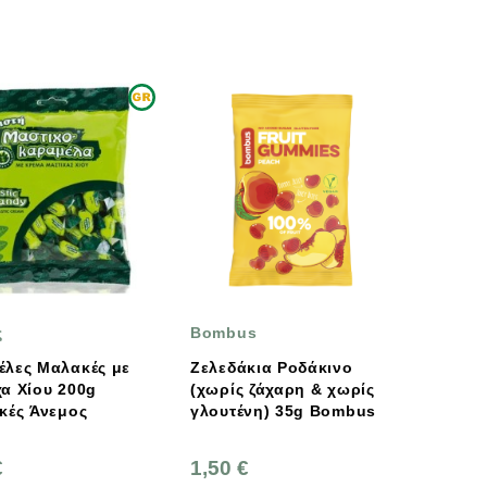
ς
Bombus
έλες Μαλακές με
Ζελεδάκια Ροδάκινο
α Χίου 200g
(χωρίς ζάχαρη & χωρίς
Ελληνικές Άνεμος
γλουτένη) 35g Bombus
€
1,50 €