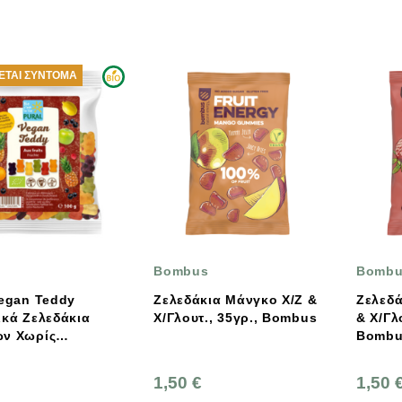
ΤΑΙ ΣΎΝΤΟΜΑ
Bombus
Bomb
Vegan Teddy
Ζελεδάκια Μάνγκο Χ/Ζ &
Ζελεδά
ικά Ζελεδάκια
Χ/Γλουτ., 35γρ., Bombus
& Χ/Γλ
ν Χωρίς
Bomb
νη 100g
1,50 €
1,50 