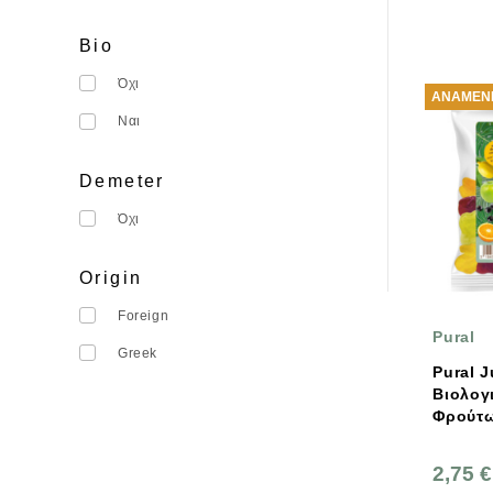
Bio
Όχι
ΑΝΑΜΈΝΕ
Ναι
Demeter
Όχι
Origin
Foreign
Pural
Greek
Pural J
Βιολογ
Φρούτω
2,75 €