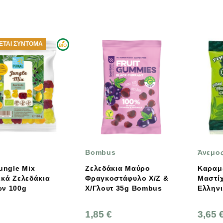
ΤΑΙ ΣΎΝΤΟΜΑ
Bombus
Άνεμο
ungle Mix
Ζελεδάκια Μαύρο
Καραμ
ικά Ζελεδάκια
Φραγκοστάφυλο Χ/Ζ &
Μαστίχ
ν 100g
Χ/Γλουτ 35g Bombus
1,85 €
3,65 