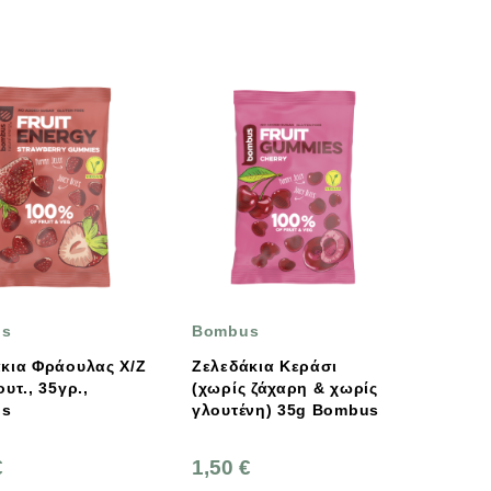
us
Bombus
κια Φράουλας Χ/Ζ
Ζελεδάκια Κεράσι
ουτ., 35γρ.,
(χωρίς ζάχαρη & χωρίς
us
γλουτένη) 35g Bombus
€
1,50 €