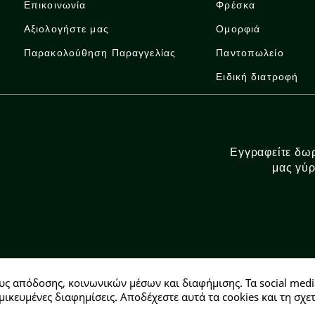
Επικοινωνία
Φρέσκα
Αξιολογήστε μας
Ομορφιά
Παρακολούθηση Παραγγελίας
Παντοπωλείο
Ειδική διατροφή
Εγγραφείτε δωρ
μας γύρ
υς απόδοσης, κοινωνικών μέσων και διαφήμισης. Τα social medi
Αρ. ΓΕΜΗ: 146728304000
μικευμένες διαφημίσεις. Αποδέχεστε αυτά τα cookies και τη σ