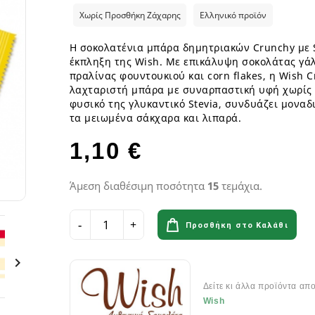
ια
Παγωτά GF
Φυτικά επιδόρπια
Γυμναστήριο & Διατροφή
Λιπαρά Οξέα - Αμινοξέα
Οδοντόβουρτσες
Χωρίς Προσθήκη Ζάχαρης
Ελληνικό προϊόν
Ροφήματα Δημητριακών GF
Μπάρες & Σνακς
Preworkout
Προβιοτικά για το στόμα
Σάλτσες & Μουστάρδες GF
Καύση Λίπους & Απώλεια βάρ
Η σοκολατένια μπάρα δημητριακών Crunchy με S
Σοκολάτες & Μπισκότα GF
Σκόνες Πρωτεϊνης
κά
έκπληξη της Wish. Με επικάλυψη σοκολάτας γάλ
ειρά
πραλίνας φουντουκιού και corn flakes, η Wish 
Φυτικά Εδέσματα & Μαργαρίνη GF
Μπάρες ενέργειας & Μπάρες Π
 Σειρά
λαχταριστή μπάρα με συναρπαστική υφή χωρίς
Χυμοί Φρούτων & Λαχανικών GF
Εργογόνα Βοηθήματα
ειρά
φυσικό της γλυκαντικό Stevia, συνδυάζει μοναδ
Ψωμί & Κράκερς GF
Βιταμίνες , Μέταλλα & Ιχνοστο
τα μειωμένα σάκχαρα και λιπαρά.
Vegan Αθλητική Διατροφή
1,10 €
Ενεργειακά Ποτά
Αιθέρια Έλαια
Αξεσουάρ Αθλητών
Έλαια μασάζ
Άμεση διαθέσιμη ποσότητα
15
τεμάχια.
Αιθέρια Έλαια Χώρου
Προσθήκη στο Καλάθι
Flora & Udo 's Choice - Συμπ
Διατροφής

Πεπτικά Ένζυμα
Δείτε κι άλλα προϊόντα απ
Ανακούφιση πεπτικού
Wish