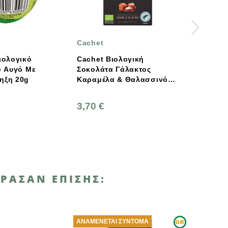
Cachet
VIVANI
Cachet Βιολογική
Vivani Βιολογική / Vegan
Σοκολάτα Γάλακτος
Μαύρη Σοκολάτα 80%
Καραμέλα & Θαλασσινό
Κακάο Από 100%
Αλάτι 90g
Χουρμάδες 80g
3,70 €
5,60 €
ΡΑΣΑΝ ΕΠΊΣΗΣ:
ΑΝΑΜΈΝΕΤΑΙ ΣΎΝΤΟΜΑ
ΑΝΑΜΈΝΕΤΑΙ ΣΎΝΤΟΜΑ