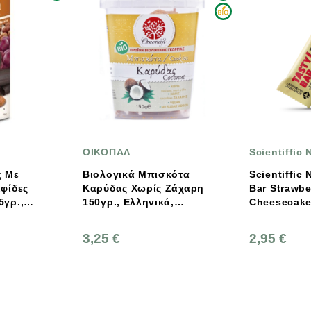
ΟΙΚΟΠΑΛ
Scientiffic Nutrition
Βιολογικά Μπισκότα
Scientiffic Nutrition Tasty
Καρύδας Χωρίς Ζάχαρη
Bar Strawberry
150γρ., Ελληνικά,
Cheesecake 35g
Οικοπάλ
3,25 €
2,95 €