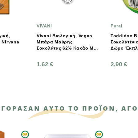
IVANI
Pural
ivani Βιολογική, Vegan
Toddidoo Βιολογικό
πάρα Μαύρης
Σοκολατένιο Αυγό Με
οκολάτας 62% Κακάο Με
Δώρο Έκπληξη 20g
ύσσινο 35g
,62 €
2,90 €
ΑΓΌΡΑΣΑΝ ΑΥΤΌ ΤΟ ΠΡΟΪΌΝ, ΑΓΌ