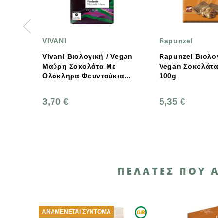
I
Rapunzel
V
i Βιολογική / Vegan
Rapunzel Βιολογική,
V
η Σοκολάτα Με
Vegan Σοκολάτα Nirvana
Μ
ληρα Φουντούκια
100g
Σ
Β
 €
5,35 €
1
ΠΕΛΆΤΕΣ ΠΟΥ 
ΈΝΕΤΑΙ ΣΎΝΤΟΜΑ