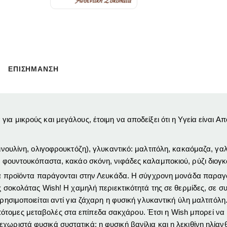
ΕΠΙΣΗΜΑΝΣΗ
για μικρούς και μεγάλους, έτοιμη να αποδείξει ότι η Υγεία είναι Α
 ινουλίνη, ολιγοφρουκτόζη), γλυκαντικό: μαλτιτόλη, κακαόμαζα, γα
ο, φουντουκόπαστα, κακάο σκόνη, νιφάδες καλαμποκιού, ρύζι διογ
ς τα προϊόντα παράγονται στην Λευκάδα. Η σύγχρονη μονάδα παρα
ής σοκολάτας Wish!
Η χαμηλή περιεκτικότητά της σε θερμίδες, σε 
ησιμοποιείται αντί για ζάχαρη η φυσική γλυκαντική ύλη μαλτιτόλη
ότομες μεταβολές στα επίπεδα σακχάρου. Έτσι η Wish μπορεί να 
εχωριστά φυσικά συστατικά: η
φυσική βανίλια
και η
λεκιθίνη ηλίαν