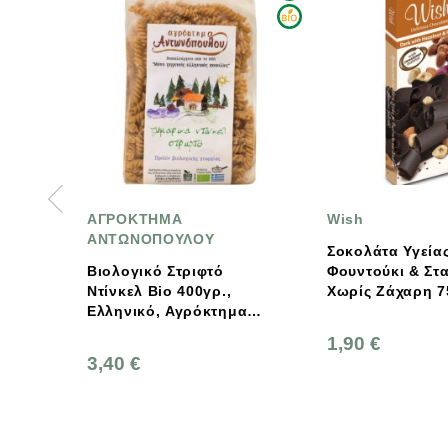
ΟΚΤΗΜΑ
Wish
ΩΝΟΠΟΥΛΟΥ
Σοκολάτα Υγείας Με
λογικό Στριφτό
Φουντούκι & Σταφίδες
κελ Bio 400γρ.,
Χωρίς Zάχαρη 75γρ.,
ηνικό, Αγρόκτημα
Ελληνική, Wish
ωνόπουλου
1,90 €
0 €