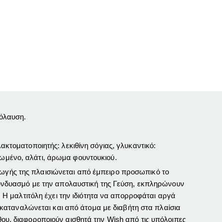
πόλαυση.
λακτοματοποιητής: λεκιθίνη σόγιας, γλυκαντικό:
κωμένο, αλάτι, άρωμα φουντουκιού.
γωγής της πλαισιώνεται από έμπειρο προσωπικό το
συνδυασμό με την απολαυστική της Γεύση, εκπληρώνουν
. Η μαλτιτόλη έχει την ιδιότητα να απορροφάται αργά
καταναλώνεται και από άτομα με διαβήτη στα πλαίσια
θου
, διαφοροποιούν αισθητά την Wish από τις υπόλοιπες