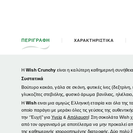
ΠΕΡΙΓΡΑΦΗ
ΧΑΡΑΚΤΗΡΙΣΤΙΚΑ
Η
Wish Crunchy
είναι η καλύτερη καθημερινή συνήθεια 
Συστατικά
Βούτυρο κακάο, γάλα σε σκόνη, φυτικές ίνες (δεξτρίνη,
γλυκοζίτες στεβιόλης, φυσικό άρωμα βανίλιας, ηλιέλαι
Η
Wish
ειναι μια αμιγώς Ελληνική εταιρία και όλα τη
οποίο παράγει με μεράκι όλες τις γεύσεις της αυθεντικ
την ‘’Ευχή’’ για
Υγεία
&
Απόλαυση
!
Στη σοκολάτα Wish χρ
από τον οργανισμό με αποτέλεσμα να μην προκαλεί απ
της καθημερινής ισορροπημένης διατροφής.
Δύο πολύ ξ