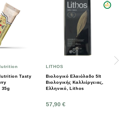
LITHOS
PHILS GRANOLA
Βιολογικό Ελαιόλαδο 5lt
Βιολογική Γκρανόλα
Βιολογικής Καλλιέργειας,
Φουντούκι & Σοκολάτα
Ελληνικό, Lithos
275gr Phil’s Granola
57,90 €
9,80 €