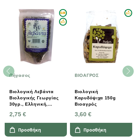
Πήγασος
ΒΙΟΑΓΡΟΣ
Βιολογική Λεβάντα
Βιολογική
Βιολογικής Γεωργίας
Καρυδόψιχα 150g
30γρ., Ελληνική,
Βιοαγρός
Πήγασος Βιολογικές
2,75 €
3,60 €
Υπερτροφές
Προσθήκη
Προσθήκη