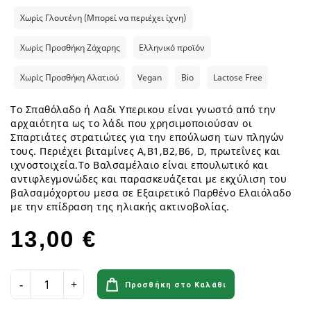
Χωρίς Γλουτένη (Μπορεί να περιέχει ίχνη)
Χωρίς Προσθήκη Ζάχαρης
Ελληνικό προϊόν
Χωρίς Προσθήκη Αλατιού
Vegan
Bio
Lactose Free
Το Σπαθόλαδο ή Λαδι Υπερικου είναι γνωστό από την
αρχαιότητα ως το λάδι που χρησιμοποιούσαν οι
Σπαρτιάτες στρατιώτες για την επούλωση των πληγών
τους. Περιέχει βιταμίνες Α,Β1,Β2,Β6, D, πρωτεΐνες και
ιχνοστοιχεία.Το Βαλσαμέλαιο είναι επουλωτικό και
αντιφλεγμονώδες και παρασκευάζεται με εκχύλιση του
βαλσαμόχορτου μεσα σε Εξαιρετικό Παρθένο Ελαιόλαδο
με την επίδραση της ηλιακής ακτινοβολίας.
13,00 €
Προσθήκη στο Καλάθι