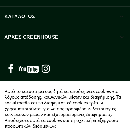

ΚΑΤΑΛΟΓΟΣ

ΑΡΧΈΣ GREENHOUSE
Facebook
YouTube
Instagram
Αυτό το κατάστημα σας ζητά να αποδεχτείτε cookies για
λόγους απόδοσης, κοινωνικών μέσων και διαφήμισης. Τα
social media και τα διαφημιστικά cookies τρίτων
NEWSLETTER
χρησιμοποιούνται για να σας προσφέρουν λειτουργίες
Εγγραφείτε δωρεάν και θα είστε οι πρώτοι που θα
κοινωνικών μέσων και εξατομικευμένες διαφημίσεις.
λάβετε τα νέα μας γύρω από προσφορές, εκπτώσεις
Αποδέχεστε αυτά τα cookies και τη σχετική επεξεργασία
και νέα προϊόντα.
προσωπικών δεδομένων;