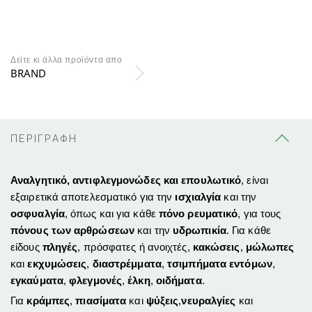
Δείτε κι άλλα προϊόντα απο
BRAND
ΠΕΡΙΓΡΑΦΗ
Αναλγητικό, αντιφλεγμονώδες και επουλωτικό
, είναι
εξαιρετικά αποτελεσματικό για την
ισχιαλγία
και την
οσφυαλγία
, όπως και για κάθε
πόνο ρευματικό
, για τους
πόνους των αρθρώσεων
και την
υδρωπικία
. Για κάθε
είδους
πληγές
, πρόσφατες ή ανοιχτές,
κακώσεις
,
μώλωπες
και
εκχυμώσεις
,
διαστρέμματα
,
τσιμπήματα εντόμων
,
εγκαύματα
,
φλεγμονές
,
έλκη
,
οιδήματα
.
Για
κράμπες
,
πιασίματα
και
ψύξεις
,
νευραλγίες
και