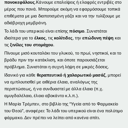
πονοκεφάλους
.Κάνουμε επαλείψεις ή ελαφρές εντριβές στο
μέρος που πονά. Μπορούμε ακόμη να εφαρμόσουμε τοπικά
επιθέματα με μια διαποτισμένη γάζα και να την τυλίξουμε με
αδιάβροχη μεμβράνη.
Το λάδι του υπερικού είναι επίσης
πόσιμο
. Συνιστάται
ιδιαίτερα για το
έλκος
, τις
κολίτιδες
, την
επώδυνη πέψη
και
τις
ξινίλες του στομάχου
.
Πίνουμε μισό κουταλάκι του γλυκού, το πρωί, νηστικοί, και το
βράδυ πριν την κατάκλιση, και όποτε παρουσιάζεται
πρόβλημα. Συνιστάται η συχνή λήψη σε μικρές δόσεις.
Ιδανικό για κάθε
θεραπευτικό ή χαλαρωτικό μασάζ
, μπορεί
να εμπλουτισθεί με αιθέρια έλαια, αναλόγως της
περιπτώσεως, ή να συνδυαστεί με άλλα έλαια (π.χ.
αμυγδαλέλαιο, έλαιο αβοκάντο κ.λ.π.).
Η Μαρία Τρέμπεν, στο βιβλίο της “Υγεία από το Φαρμακείο
του Θεού”, αναφέρει: Το λάδι του υπερικού είναι ένα πολύτιμο
φάρμακο. Δεν πρέπει να λείπει από κανένα σπίτι.