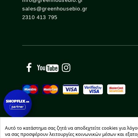
info@greenhousebio.gr
sales@greenhousebio.gr
2310 413 795
Facebook
YouTube
Instagram
Αυτό το κατάστημα σας ζητά να αποδεχτείτε cookies για λόγο
Copyright © 2026 Greenhousebio
να σας προσφέρουν λειτουργίες κοινωνικών μέσων και εξατο