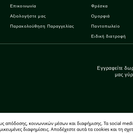
Επικοινωνία
Φρέσκα
Αξιολογήστε μας
Ομορφιά
Παρακολούθηση Παραγγελίας
Παντοπωλείο
Ειδική διατροφή
Εγγραφείτε δωρ
μας γύρ
υς απόδοσης, κοινωνικών μέσων και διαφήμισης. Τα social medi
Αρ. ΓΕΜΗ: 146728304000
μικευμένες διαφημίσεις. Αποδέχεστε αυτά τα cookies και τη σ