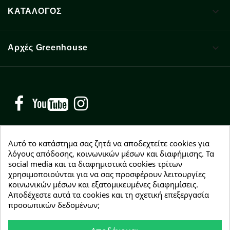

ΚΑΤΑΛΟΓΟΣ

Αρχές Greenhouse
Facebook
YouTube
Instagram
Αυτό το κατάστημα σας ζητά να αποδεχτείτε cookies για
λόγους απόδοσης, κοινωνικών μέσων και διαφήμισης. Τα
social media και τα διαφημιστικά cookies τρίτων
NEWSLETTER
χρησιμοποιούνται για να σας προσφέρουν λειτουργίες
Εγγραφείτε δωρεάν και θα είστε οι πρώτοι που θα
κοινωνικών μέσων και εξατομικευμένες διαφημίσεις.
λάβετε τα νέα μας γύρω από προσφορές, εκπτώσεις
Αποδέχεστε αυτά τα cookies και τη σχετική επεξεργασία
και νέα προϊόντα.
προσωπικών δεδομένων;