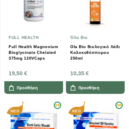
FULL HEALTH
Όλα Βιο
Full Health Magnesium
Ola Bio Βιολογικό Λάδι
Bisglycinate Chelated
Κολοκυθόσπορου
375mg 120VCaps
250ml
19,50 €
10,35 €
Προσθήκη
Προσθήκη
ΝΈΟ
ΝΈΟ