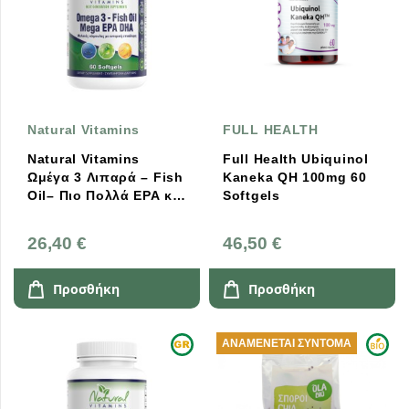
Natural Vitamins
FULL HEALTH
Natural Vitamins
Full Health Ubiquinol
Ωμέγα 3 Λιπαρά – Fish
Kaneka QH 100mg 60
Oil– Πιο Πολλά EPA και
Softgels
DHA – Χωρίς Μυρωδιά
Ψαριού – 60 Κάψουλες
26,40 €
46,50 €
Προσθήκη
Προσθήκη
ΑΝΑΜΈΝΕΤΑΙ ΣΎΝΤΟΜΑ