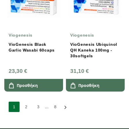
Viogenesis
Viogenesis
VioGenesis Black
VioGenesis Ubiquinol
Garlic Wasabi 60caps
QH Kaneka 100mg -
30softgels
23,30 €
31,10 €
Προσθήκη
Προσθήκη
…

1
2
3
8