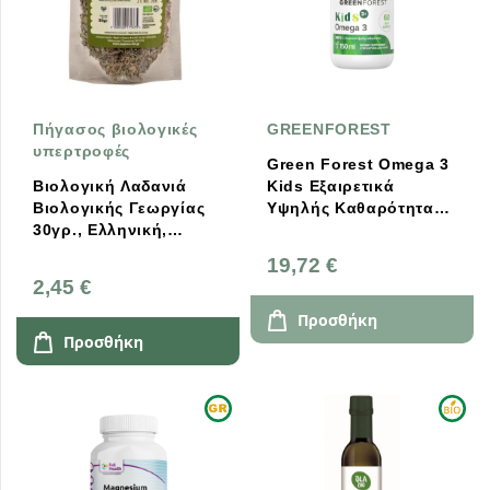
Πήγασος βιολογικές
GREENFOREST
υπερτροφές
Green Forest Omega 3
Βιολογική Λαδανιά
Kids Εξαιρετικά
Βιολογικής Γεωργίας
Υψηλής Καθαρότητας
30γρ., Ελληνική,
150ml
Πήγασος Βιολογικές
19,72 €
Υπερτροφές
2,45 €
Προσθήκη
Προσθήκη