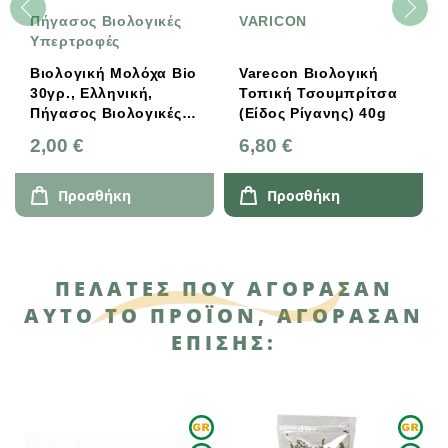
Πήγασος Βιολογικές
VARICON
Υπερτροφές
Βιολογική Μολόχα Bio
Varecon Βιολογική
30γρ., Ελληνική,
Τοπική Τσουμπρίτσα
30g
Πήγασος Βιολογικές
(Είδος Ρίγανης) 40g
Υπερτροφές
2,00 €
6,80 €
Προσθήκη
Προσθήκη
ΠΕΛΆΤΕΣ ΠΟΥ ΑΓΌΡΑΣΑΝ
ΑΥΤΌ ΤΟ ΠΡΟΪΌΝ, ΑΓΌΡΑΣΑΝ
ΕΠΊΣΗΣ: