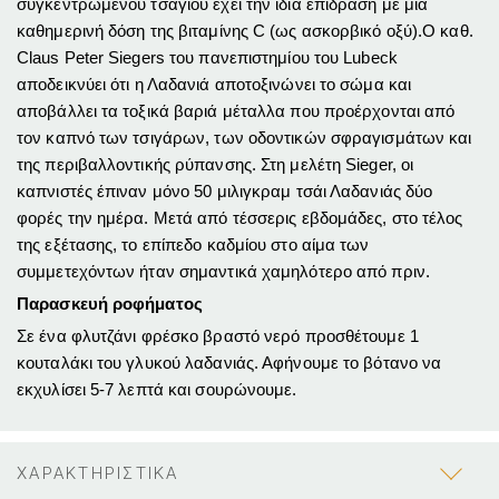
συγκεντρωμένου τσαγιού έχει την ίδια επίδραση με μια
καθημερινή δόση της βιταμίνης C (ως ασκορβικό οξύ).Ο καθ.
Claus Peter Siegers του πανεπιστημίου του Lubeck
αποδεικνύει ότι η Λαδανιά αποτοξινώνει το σώμα και
αποβάλλει τα τοξικά βαριά μέταλλα που προέρχονται από
τον καπνό των τσιγάρων, των οδοντικών σφραγισμάτων και
της περιβαλλοντικής ρύπανσης. Στη μελέτη Sieger, οι
καπνιστές έπιναν μόνο 50 μιλιγκραμ τσάι Λαδανιάς δύο
φορές την ημέρα. Μετά από τέσσερις εβδομάδες, στο τέλος
της εξέτασης, το επίπεδο καδμίου στο αίμα των
συμμετεχόντων ήταν σημαντικά χαμηλότερο από πριν.
Παρασκευή ροφήματος
Σε ένα φλυτζάνι φρέσκο βραστό νερό προσθέτουμε 1
κουταλάκι του γλυκού λαδανιάς. Αφήνουμε το βότανο να
εκχυλίσει 5-7 λεπτά και σουρώνουμε.
ΧΑΡΑΚΤΗΡΙΣΤΙΚΑ