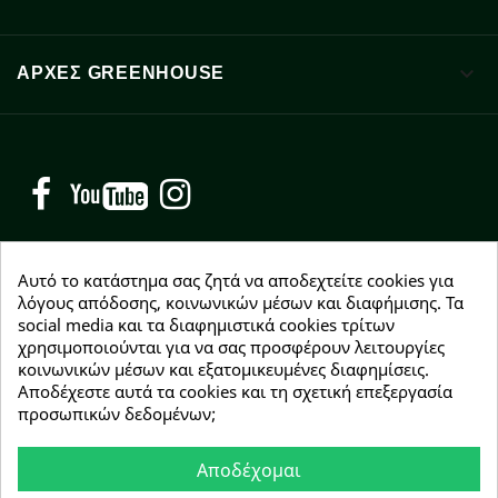

ΑΡΧΈΣ GREENHOUSE
Facebook
YouTube
Instagram
Αυτό το κατάστημα σας ζητά να αποδεχτείτε cookies για
λόγους απόδοσης, κοινωνικών μέσων και διαφήμισης. Τα
social media και τα διαφημιστικά cookies τρίτων
NEWSLETTER
χρησιμοποιούνται για να σας προσφέρουν λειτουργίες
Εγγραφείτε δωρεάν και θα είστε οι πρώτοι που θα
κοινωνικών μέσων και εξατομικευμένες διαφημίσεις.
λάβετε τα νέα μας γύρω από προσφορές, εκπτώσεις
Αποδέχεστε αυτά τα cookies και τη σχετική επεξεργασία
και νέα προϊόντα.
προσωπικών δεδομένων;
Αποδέχομαι
Συμφωνώ με τους
όρους χρήσης