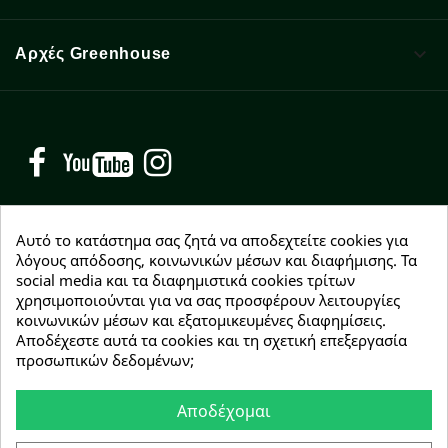

Αρχές Greenhouse
Facebook
YouTube
Instagram
Αυτό το κατάστημα σας ζητά να αποδεχτείτε cookies για
λόγους απόδοσης, κοινωνικών μέσων και διαφήμισης. Τα
social media και τα διαφημιστικά cookies τρίτων
NEWSLETTER
χρησιμοποιούνται για να σας προσφέρουν λειτουργίες
Εγγραφείτε δωρεάν και θα είστε οι πρώτοι που θα
κοινωνικών μέσων και εξατομικευμένες διαφημίσεις.
λάβετε τα νέα μας γύρω από προσφορές, εκπτώσεις
Αποδέχεστε αυτά τα cookies και τη σχετική επεξεργασία
και νέα προϊόντα.
προσωπικών δεδομένων;
Αποδέχομαι
Συμφωνώ με τους
όρους χρήσης