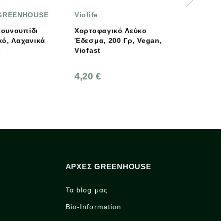
Violife
HOLLE
Χορτοφαγικό Λεύκο
Holle Βιολογικό /Deme
Έδεσμα, 200 Γρ, Vegan,
Μήλο & Ροδάκινο Σε 
Viofast
190g
4,20 €
1,85 €
ΑΡΧΈΣ GREENHOUSE
Τα blog μας
Bio-Information