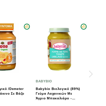
ΑΝΑΜΈΝΕΤΑΙ ΣΎΝΤΟΜΑ
BABYBIO
HOLLE
Babybio Βιολογικό (89%)
Holle Βιολογική Βρεφι
Γεύμα Λαχανικών Με
Κρέμα 3 Δημητριακά, Ρ
Άγριο Μπακαλιάρο -
Καλαμπόκι & Κεχρί 25
Ντομάτες & Πατάτες 200g