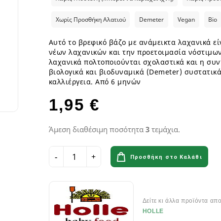
ια
Παγωτά GF
Φυτικά επιδόρπια
Γυμναστήριο & Διατροφή
Λιπαρά Οξέα - Αμινοξέα
Οδοντόβουρτσες
Ροφήματα Δημητριακών GF
Μπάρες & Σνακς
Preworkout
Προβιοτικά για το στόμα
Χωρίς Προσθήκη Αλατιού
Demeter
Vegan
Bio
Σάλτσες & Μουστάρδες GF
Καύση Λίπους & Απώλεια βάρ
Αυτό το βρεφικό βάζο με ανάμεικτα λαχανικά εί
Σοκολάτες & Μπισκότα GF
Σκόνες Πρωτεϊνης
κά
ειρά
νέων λαχανικών και την προετοιμασία νόστιμων
Φυτικά Εδέσματα & Μαργαρίνη GF
Μπάρες ενέργειας & Μπάρες Π
 Σειρά
λαχανικά πολτοποιούνται σχολαστικά και η συν
Χυμοί Φρούτων & Λαχανικών GF
Εργογόνα Βοηθήματα
ειρά
βιολογικά και βιοδυναμικά (Demeter) συστατικ
Ψωμί & Κράκερς GF
Βιταμίνες , Μέταλλα & Ιχνοστο
καλλιέργεια. Από 6 μηνών
Vegan Αθλητική Διατροφή
1,95 €
Ενεργειακά Ποτά
Αιθέρια Έλαια
Αξεσουάρ Αθλητών
Έλαια μασάζ
Άμεση διαθέσιμη ποσότητα
3
τεμάχια.
Αιθέρια Έλαια Χώρου
Προσθήκη στο Καλάθι
Flora & Udo 's Choice - Συμπ
Διατροφής
Πεπτικά Ένζυμα
Δείτε κι άλλα προϊόντα απ
Ανακούφιση πεπτικού
HOLLE