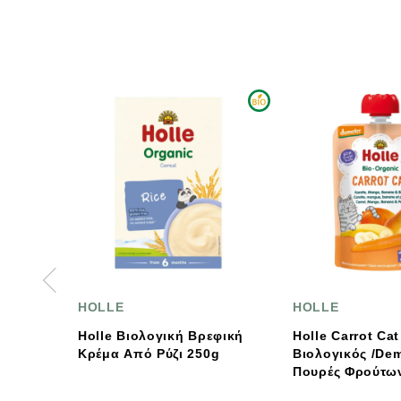
LE
HOLLE
e Βιολογική Βρεφική
Holle Carrot Cat
μα Από Ρύζι 250g
Βιολογικός /Demeter
Πουρές Φρούτων &
Λαχανικών 100g