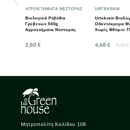
ΡΟΚΤΗΜΑΤΑ ΝΕΣΤΟΡΑΣ
URTEKRAM
ολογικά Ρεβύθια
Urtekram Βιολογική
εβενών 500g
Οδοντόκρεμα Με Αλόη
ροκτήματα Νέστορας
Χωρίς Φθόριο 75ml
60 €
4,68 €
5,20 €
Μητροπολίτη Καλίδου 108