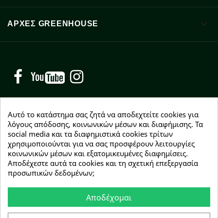

ΑΡΧΈΣ GREENHOUSE
Facebook
YouTube
Instagram
Αυτό το κατάστημα σας ζητά να αποδεχτείτε cookies για
λόγους απόδοσης, κοινωνικών μέσων και διαφήμισης. Τα
social media και τα διαφημιστικά cookies τρίτων
NEWSLETTER
χρησιμοποιούνται για να σας προσφέρουν λειτουργίες
Εγγραφείτε δωρεάν και θα είστε οι πρώτοι που θα
κοινωνικών μέσων και εξατομικευμένες διαφημίσεις.
λάβετε τα νέα μας γύρω από προσφορές, εκπτώσεις
Αποδέχεστε αυτά τα cookies και τη σχετική επεξεργασία
και νέα προϊόντα.
προσωπικών δεδομένων;
Αποδέχομαι
Συμφωνώ με τους
όρους χρήσης