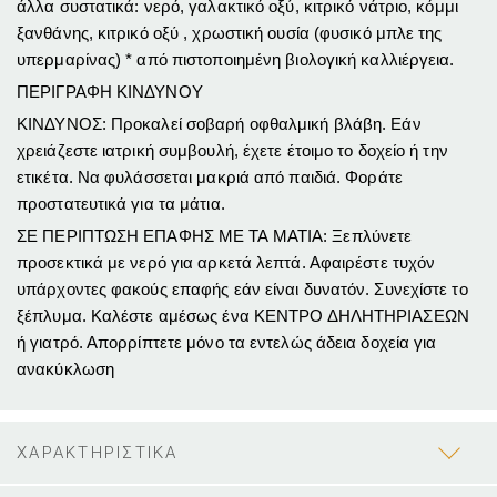
άλλα συστατικά: νερό, γαλακτικό οξύ, κιτρικό νάτριο, κόμμι
ξανθάνης, κιτρικό οξύ , χρωστική ουσία (φυσικό μπλε της
υπερμαρίνας) * από πιστοποιημένη βιολογική καλλιέργεια.
ΠΕΡΙΓΡΑΦΗ ΚΙΝΔΥΝΟΥ
ΚΙΝΔΥΝΟΣ: Προκαλεί σοβαρή οφθαλμική βλάβη. Εάν
χρειάζεστε ιατρική συμβουλή, έχετε έτοιμο το δοχείο ή την
ετικέτα. Να φυλάσσεται μακριά από παιδιά. Φοράτε
προστατευτικά για τα μάτια.
ΣΕ ΠΕΡΙΠΤΩΣΗ ΕΠΑΦΗΣ ΜΕ ΤΑ ΜΑΤΙΑ: Ξεπλύνετε
προσεκτικά με νερό για αρκετά λεπτά. Αφαιρέστε τυχόν
υπάρχοντες φακούς επαφής εάν είναι δυνατόν. Συνεχίστε το
ξέπλυμα. Καλέστε αμέσως ένα ΚΕΝΤΡΟ ΔΗΛΗΤΗΡΙΑΣΕΩΝ
ή γιατρό. Απορρίπτετε μόνο τα εντελώς άδεια δοχεία για
ανακύκλωση
ΧΑΡΑΚΤΗΡΙΣΤΙΚΑ