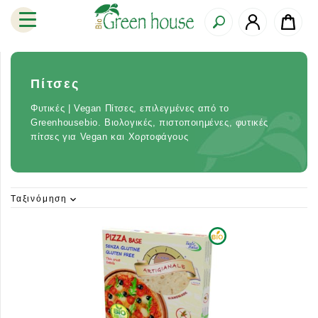
Πίτσες
Φυτικές | Vegan Πίτσες, επιλεγμένες από το
Greenhousebio. Βιολογικές, πιστοποιημένες, φυτικές
πίτσες για Vegan και Χορτοφάγους
Ταξινόμηση
expand_more