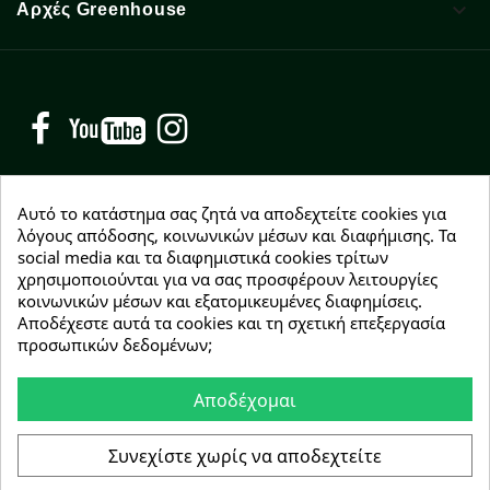

Αρχές Greenhouse
Facebook
YouTube
Instagram
Αυτό το κατάστημα σας ζητά να αποδεχτείτε cookies για
λόγους απόδοσης, κοινωνικών μέσων και διαφήμισης. Τα
social media και τα διαφημιστικά cookies τρίτων
NEWSLETTER
χρησιμοποιούνται για να σας προσφέρουν λειτουργίες
Εγγραφείτε δωρεάν και θα είστε οι πρώτοι που θα
κοινωνικών μέσων και εξατομικευμένες διαφημίσεις.
λάβετε τα νέα μας γύρω από προσφορές, εκπτώσεις
Αποδέχεστε αυτά τα cookies και τη σχετική επεξεργασία
και νέα προϊόντα.
προσωπικών δεδομένων;
Αποδέχομαι
Συμφωνώ με τους
όρους χρήσης
Συνεχίστε χωρίς να αποδεχτείτε