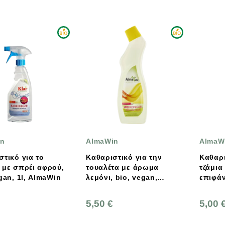
in
AlmaWin
AlmaW
στικό για το
Καθαριστικό για την
Καθαρι
 με σπρέι αφρού,
τουαλέτα με άρωμα
τζάμια
gan, 1l, AlmaWin
λεμόνι, bio, vegan,
επιφάν
750ml, AlmaWin
Vegan
5,50 €
5,00 