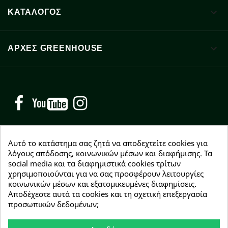

ΚΑΤΑΛΟΓΟΣ

ΑΡΧΈΣ GREENHOUSE
Facebook
YouTube
Instagram
Αυτό το κατάστημα σας ζητά να αποδεχτείτε cookies για
λόγους απόδοσης, κοινωνικών μέσων και διαφήμισης. Τα
NEWSLETTER
social media και τα διαφημιστικά cookies τρίτων
χρησιμοποιούνται για να σας προσφέρουν λειτουργίες
Εγγραφείτε δωρεάν και θα είστε οι πρώτοι που θα
κοινωνικών μέσων και εξατομικευμένες διαφημίσεις.
λάβετε τα νέα μας γύρω από προσφορές, εκπτώσεις
Αποδέχεστε αυτά τα cookies και τη σχετική επεξεργασία
και νέα προϊόντα.
προσωπικών δεδομένων;