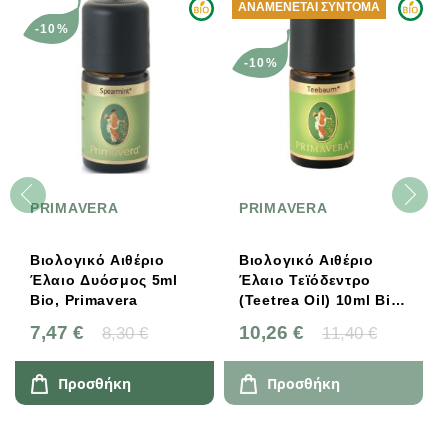
ΑΝΑΜΈΝΕΤΑΙ ΣΎΝΤΟΜΑ
-10%
-10%
PRIMAVERA
PRIMAVERA
Βιολογικό Αιθέριο
Βιολογικό Αιθέριο
Έλαιο Δυόσμος 5ml
Έλαιο Τεϊόδεντρο
Bio, Primavera
(Teetrea Oil) 10ml Bio,
Primavera
7,47 €
10,26 €
8,30 €
11,40 €
Προσθήκη
Προσθήκη