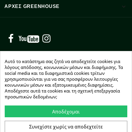

ΑΡΧΈΣ GREENHOUSE
Facebook
YouTube
Instagram
Αυτό το κατάστημα σας ζητά να αποδεχτείτε cookies για
λόγους απόδοσης, κοινωνικών μέσων και διαφήμισης. Τα
social media και τα διαφημιστικά cookies τρίτων
NEWSLETTER
χρησιμοποιούνται για να σας προσφέρουν λειτουργίες
Εγγραφείτε δωρεάν και θα είστε οι πρώτοι που θα
κοινωνικών μέσων και εξατομικευμένες διαφημίσεις.
λάβετε τα νέα μας γύρω από προσφορές, εκπτώσεις
Αποδέχεστε αυτά τα cookies και τη σχετική επεξεργασία
και νέα προϊόντα.
προσωπικών δεδομένων;
Αποδέχομαι
Συμφωνώ με τους
όρους χρήσης
Συνεχίστε χωρίς να αποδεχτείτε