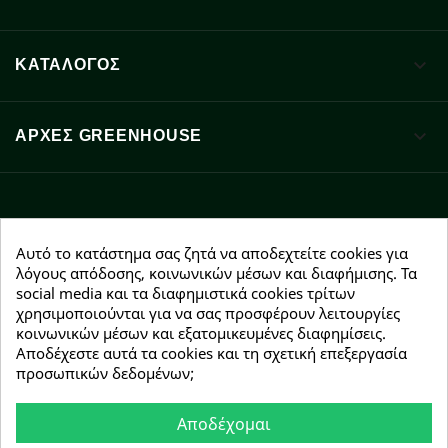

ΚΑΤΑΛΟΓΟΣ

ΑΡΧΈΣ GREENHOUSE
Facebook
YouTube
Instagram
Αυτό το κατάστημα σας ζητά να αποδεχτείτε cookies για
λόγους απόδοσης, κοινωνικών μέσων και διαφήμισης. Τα
social media και τα διαφημιστικά cookies τρίτων
χρησιμοποιούνται για να σας προσφέρουν λειτουργίες
κοινωνικών μέσων και εξατομικευμένες διαφημίσεις.
Αποδέχεστε αυτά τα cookies και τη σχετική επεξεργασία
NEWSLETTER
προσωπικών δεδομένων;
Εγγραφείτε δωρεάν και θα είστε οι πρώτοι που θα
λάβετε τα νέα μας γύρω από προσφορές, εκπτώσεις
Αποδέχομαι
και νέα προϊόντα.