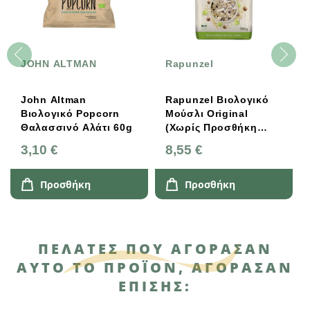
JOHN ALTMAN
Rapunzel
John Altman
Rapunzel Βιολογικό
Βιολογικό Popcorn
Μούσλι Original
Θαλασσινό Αλάτι 60g
(χωρίς Προσθήκη
Ζάχαρης) 750g
3,10 €
8,55 €
Προσθήκη
Προσθήκη
ΠΕΛΆΤΕΣ ΠΟΥ ΑΓΌΡΑΣΑΝ
ΑΥΤΌ ΤΟ ΠΡΟΪΌΝ, ΑΓΌΡΑΣΑΝ
ΕΠΊΣΗΣ: