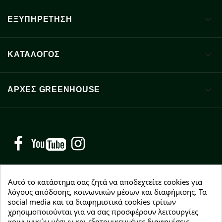

ΕΞΥΠΗΡΕΤΗΣΗ

ΚΑΤΑΛΟΓΟΣ

ΑΡΧΈΣ GREENHOUSE
Facebook
YouTube
Instagram
Αυτό το κατάστημα σας ζητά να αποδεχτείτε cookies για
λόγους απόδοσης, κοινωνικών μέσων και διαφήμισης. Τα
social media και τα διαφημιστικά cookies τρίτων
NEWSLETTER
χρησιμοποιούνται για να σας προσφέρουν λειτουργίες
Εγγραφείτε δωρεάν και θα είστε οι πρώτοι που θα
κοινωνικών μέσων και εξατομικευμένες διαφημίσεις.