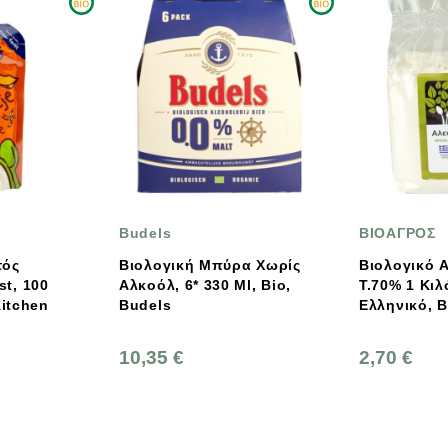
Budels
ΒΙΟΑΓΡΟΣ
Βιολογική Μπύρα Χωρίς
Βιολογικό Αλεύρι Σιταριού
Αλκοόλ, 6* 330 Ml, Bio,
Τ.70% 1 Κιλό Bio,
Budels
Ελληνικό, Βιοαγρος
10,35 €
2,70 €