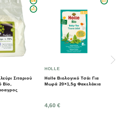
HOLLE
TRAFFO
Holle Βιολογικό Τσάι Για
Βιολογικά Τσιπς
Μωρά 20×1,5g Φακελάκια
Γλυκοπατάτας 80g Tra
4,60 €
4,90 €