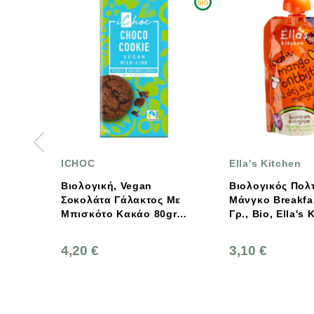
HOC
Ella's Kitchen
ογική, Vegan
Βιολογικός Πολτός
κολάτα Γάλακτος Με
Μάνγκο Breakfast, 100
σκότο Κακάο 80gr
Γρ., Bio, Ella's Kitchen
Ichoc Vivani
20 €
3,10 €