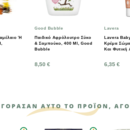
Good Bubble
Lavera
Παιδικό Αφρόλουτρο Σύκο
Lavera Baby & Kinder
& Σαμπούκο, 400 Ml, Good
Κρέμα Σώματος Με Αλόη
Bubble
Και Φυτική Λανολίνη 75ml
8,50 €
6,35 €
ΑΓΌΡΑΣΑΝ ΑΥΤΌ ΤΟ ΠΡΟΪΌΝ, ΑΓΌ