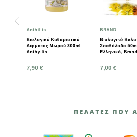
illis
BRAND
λογικό Καθαριστικό
Βιολογικό Βαλσαμέλαιο Ή
ματος Μωρού 300ml
Σπαθόλαδο 50ml,
yllis
Ελληνικό, Brand
0 €
7,00 €
ΠΕΛΆΤΕΣ ΠΟΥ 