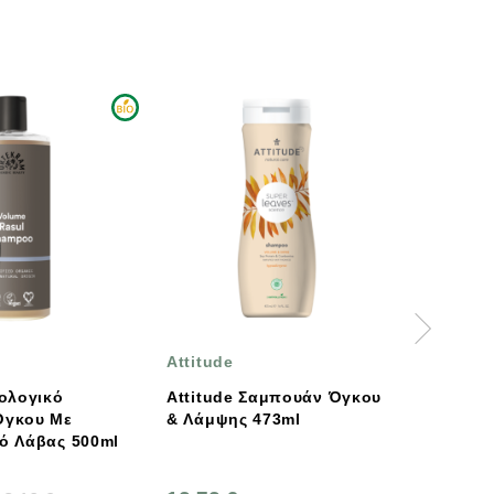
Attitude
Egreeno
Attitude Σαμπουάν Όγκου
Egreeno Eco Σαμπο
& Λάμψης 473ml
Mαλλιών Με Kαστορ
ml
Και Aιθέριο Έλαιο 
500ml