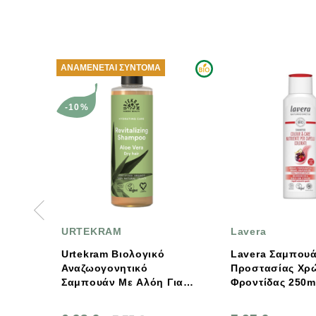
ΝΑΜΈΝΕΤΑΙ ΣΎΝΤΟΜΑ
-10%
RTEKRAM
Lavera
rtekram Βιολογικό
Lavera Σαμπουάν
ναζωογονητικό
Προστασίας Χρώματος &
αμπουάν Με Αλόη Για
Φροντίδας 250ml
Ξηρά Μαλλιά 250ml