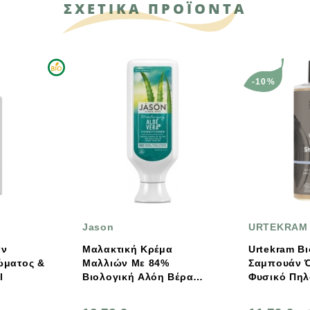
ΣΧΕΤΙΚΑ ΠΡΟΪΟΝΤΑ
-10%
Jason
URTEKRAM
Μαλακτική Κρέμα
Urtekram Βιολογικό
Μαλλιών Με 84%
Σαμπουάν Όγκου Με
Βιολογική Αλόη Βέρα
Φυσικό Πηλό Λάβας 500
480ml, Jason