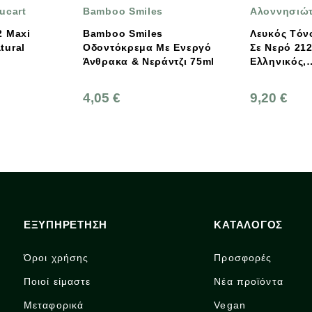
Bamboo Smiles
Αλοννησιώτισσα
Bamboo Smiles
Λευκός Tόνος Αλοννήσ
Οδοντόκρεμα Με Ενεργό
Σε Νερό 212γρ.,
Άνθρακα & Νεράντζι 75ml
Ελληνικός,
Αλοννησιώτισσα
4,05 €
9,20 €
ΕΞΥΠΗΡΕΤΗΣΗ
ΚΑΤΑΛΟΓΟΣ
Όροι χρήσης
Προσφορές
Ποιοί είμαστε
Νέα προϊόντα
Μεταφορικά
Vegan