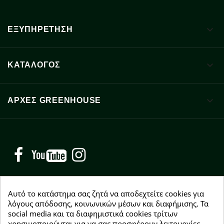

ΕΞΥΠΗΡΕΤΗΣΗ

ΚΑΤΑΛΟΓΟΣ

ΑΡΧΈΣ GREENHOUSE
Facebook
YouTube
Instagram
Αυτό το κατάστημα σας ζητά να αποδεχτείτε cookies για
λόγους απόδοσης, κοινωνικών μέσων και διαφήμισης. Τα
social media και τα διαφημιστικά cookies τρίτων
NEWSLETTER
χρησιμοποιούνται για να σας προσφέρουν λειτουργίες