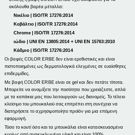
ακόλουθα βαρέα μέταλλα:
Νικέλιο | ISO/TR 17276:2014
Κοβάλτιο | ISO/TR 17276:2014
Chrome | ISO/TR 17276:2014
ιώδιο
| UNI EN 13805:2014 + UNI EN 15763:2010
Κάδμιο | ISO/TR 17276:2014
Οι βαφές COLOR ERBE δεν είναι ερεθιστικές και είναι
πιστοποιημένες ως δερματολογικά ελεγμένες σε ευαίσθητες
επιδερμίδες.
Με βαφή COLOR ERBE είναι σε gel και δεν πετάτε τίποτα.
Μπορείτε να αναμίξετε την ποσότητα που χρειάζεστε, απλά
με τα καπάκια μας που λειτουργούν ως διανομείς.
Το τέλειο
κλείσιμο του μπουκαλιού σας επιτρέπει στη συνέχεια να
διατηρήσετε το αχρησιμοποίητο προϊόν για μια επόμενη
εφαρμογή.
Τόσο το κουτί όσο και τα μπουκάλια είναι κατασκευασμένα
κυρίως από ανακυκλωμένα υλικά και είναι 100%