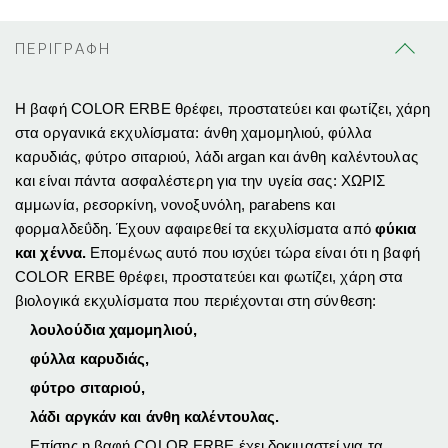
ΠΕΡΙΓΡΑΦΗ
Η βαφή COLOR ERBE θρέφει, προστατεύει και φωτίζει, χάρη
στα οργανικά εκχυλίσματα: άνθη χαμομηλιού, φύλλα
καρυδιάς, φύτρο σιταριού, λάδι argan και άνθη καλέντουλας
και είναι πάντα ασφαλέστερη για την υγεία σας: ΧΩΡΙΣ
αμμωνία, ρεσορκίνη, νονοξυνόλη, parabens και
φορμαλδεΰδη. Έ
χουν αφαιρεθεί τα εκχυλίσματα από
φύκια
και χέννα.
Επομένως αυτό που ισχύει τώρα είναι ότι η βαφή
COLOR ERBE θρέφει, προστατεύει και φωτίζει, χάρη στα
βιολογικά εκχυλίσματα που περιέχονται στη σύνθεση:
λουλούδια χαμομηλιού,
φύλλα καρυδιάς,
φύτρο σιταριού,
λάδι αργκάν και άνθη καλέντουλας.
Επίσης η βαφή COLOR ERBE έχει δοκιμαστεί για τα