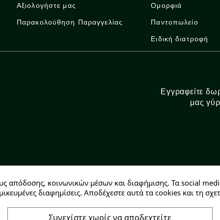
Αξιολογήστε μας
Ομορφιά
Παρακολούθηση Παραγγελίας
Παντοπωλείο
Ειδική διατροφή
Εγγραφείτε δωρ
μας γύρ
υς απόδοσης, κοινωνικών μέσων και διαφήμισης. Τα social medi
Αρ. ΓΕΜΗ: 146728304000
μικευμένες διαφημίσεις. Αποδέχεστε αυτά τα cookies και τη σ
Συνεχίστε χωρίς να αποδεχτείτε