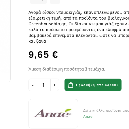
ια
Παγωτά GF
Φυτικά επιδόρπια
Γυμναστήριο & Διατροφή
Λιπαρά Οξέα - Αμινοξέα
Οδοντόβουρτσες
Ροφήματα Δημητριακών GF
Μπάρες & Σνακς
Preworkout
Προβιοτικά για το στόμα
Αγορά δίσκοι ντεμακιγιάζ, επαναπλενώμενοι, α
Σάλτσες & Μουστάρδες GF
εξαιρετική τιμή, από τα προϊόντα του βιολογικ
Καύση Λίπους & Απώλεια βάρ
Greenhousebio.gr. Οι δίσκοι ντεμακιγιάζ έχουν
Σοκολάτες & Μπισκότα GF
Σκόνες Πρωτεϊνης
κά
ειρά
καλά το πρόσωπο προσφέροντας ένα ελαφρύ απ
Φυτικά Εδέσματα & Μαργαρίνη GF
Μπάρες ενέργειας & Μπάρες Π
 Σειρά
βαμβακερά επιθέματα πλένονται, ώστε να μπορ
Χυμοί Φρούτων & Λαχανικών GF
Εργογόνα Βοηθήματα
ειρά
και ξανά.
Ψωμί & Κράκερς GF
Βιταμίνες , Μέταλλα & Ιχνοστο
9,65 €
Vegan Αθλητική Διατροφή
Ενεργειακά Ποτά
Αιθέρια Έλαια
Αξεσουάρ Αθλητών
Άμεση διαθέσιμη ποσότητα
3
τεμάχια.
Έλαια μασάζ
Αιθέρια Έλαια Χώρου
Προσθήκη στο Καλάθι
Flora & Udo 's Choice - Συμπ
Διατροφής
Δείτε κι άλλα προϊόντα απ
Πεπτικά Ένζυμα
Anae
Ανακούφιση πεπτικού