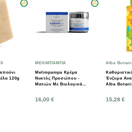
ΜΕΛΙΜΠΑΜΠΑ
Alba Botanica
Melimpampa Κρέμα
Καθαριστικό Προσώπ
Νυκτός Προσώπου -
Ένζυμα Ανανά, 230 Ml
Ματιών Με Βιολογικά
Alba Botanica
Ενεργά Συστατικά &
Χαβιάρι 50ml
16,00 €
15,28 €