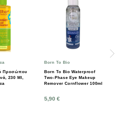
Born To Bio
So Bio
ου
Born To Bio Waterproof
So Bio Γαλακτώδ
,
Two-Phase Eye Makeup
Micellar – Με Βιο
Remover Cornflower 100ml
Γάλα Γαϊδούρας 
5,90 €
7,95 €