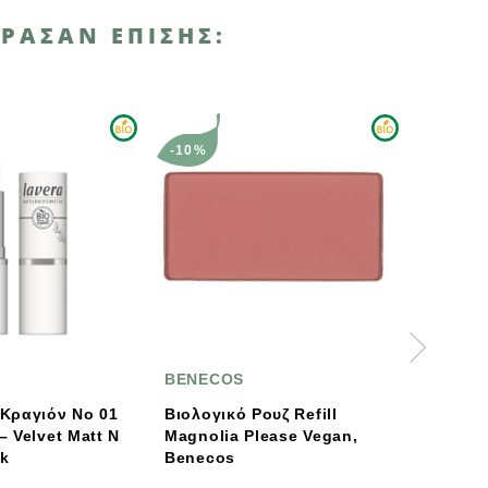
ΡΑΣΑΝ ΕΠΊΣΗΣ:
-10%
BENECOS
MAD HIPPIE
 Νο 01
Bιολογικό Ρουζ Refill
Mad Hippie Βιο
 Matt N
Magnolia Please Vegan,
Λάδι Καθαρισμο
Benecos
Προσώπου / Cle
59ml