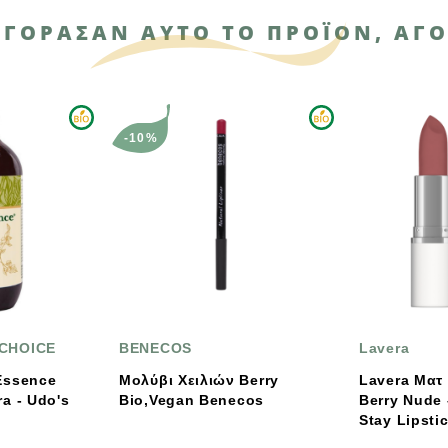
ΑΓΌΡΑΣΑΝ ΑΥΤΌ ΤΟ ΠΡΟΪΌΝ, ΑΓΌ
-10%
BENECOS
Lavera
Μολύβι Χειλιών Berry
Lavera Ματ Κραγιόν
s
Bio,Vegan Benecos
Berry Nude – Velvet
Stay Lipstick