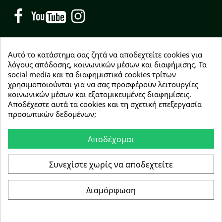
Facebook
YouTube
Instagram
Αυτό το κατάστημα σας ζητά να αποδεχτείτε cookies για
λόγους απόδοσης, κοινωνικών μέσων και διαφήμισης. Τα
social media και τα διαφημιστικά cookies τρίτων
NEWSLETTER
χρησιμοποιούνται για να σας προσφέρουν λειτουργίες
Εγγραφείτε δωρεάν και θα είστε οι πρώτοι που θα
κοινωνικών μέσων και εξατομικευμένες διαφημίσεις.
λάβετε τα νέα μας γύρω από προσφορές, εκπτώσεις
Αποδέχεστε αυτά τα cookies και τη σχετική επεξεργασία
και νέα προϊόντα.
προσωπικών δεδομένων;
Αποδέχομαι
Συμφωνώ με τους
όρους χρήσης
Συνεχίστε χωρίς να αποδεχτείτε
Διαμόρφωση
Copyright © 2026 Greenhousebio
Αρ. ΓΕΜΗ: 146728304000
e-Shop by Synergic Software
Συγκατάθεση για cookie