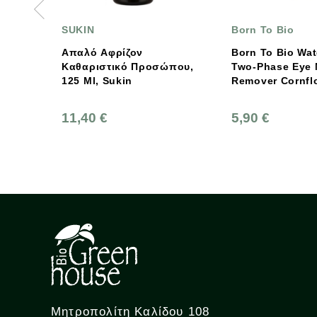
Born To Bio
SU
Αφρίζον
Born To Bio Waterproof
Σαμ
στικό Προσώπου,
Two-Phase Eye Makeup
Ισο
 Sukin
Remover Cornflower 100ml
Ml,
€
5,90 €
11
Μητροπολίτη Καλίδου 108