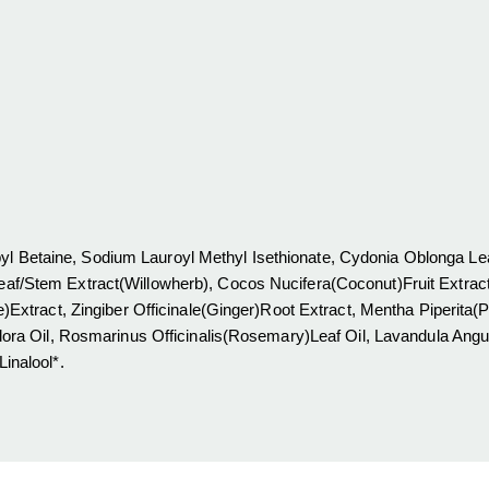
l Betaine, Sodium Lauroyl Methyl Isethionate, Cydonia Oblonga Lea
eaf/Stem Extract(Willowherb), Cocos Nucifera(Coconut)Fruit Extract
e)Extract, Zingiber Officinale(Ginger)Root Extract, Mentha Piperita(
odora Oil, Rosmarinus Officinalis(Rosemary)Leaf Oil, Lavandula Angu
inalool*.