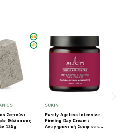
-10%
SUKIN
BENECOS
urely Ageless Intensive
Σφουγγάρι Konjak
irming Day Cream /
Benecos
Αντιγηραντική Συσφικτική
Κρέμα Ημέρας 50ml Sukin