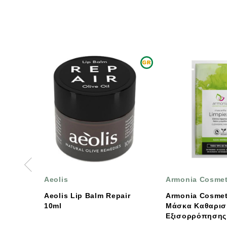
Armonia Cosmetica
SIR
ip Balm Repair
Armonia Cosmetica
Sirra O
Μάσκα Kαθαρισμού &
Γερά
Εξισορρόπησης Με Φύκια
10g