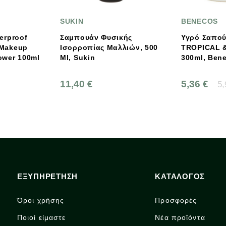
KIN
BENECOS
πουάν Φυσικής
Υγρό Σαπούνι 3σε1
ρροπίας Μαλλιών, 500
TROPICAL & CLEAN,
 Sukin
300ml, Benecos
,40 €
5,36 €
5,95 €
ΕΞΥΠΗΡΕΤΗΣΗ
ΚΑΤΑΛΟΓΟΣ
Όροι χρήσης
Προσφορές
Ποιοί είμαστε
Νέα προϊόντα