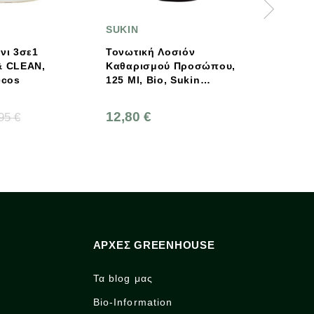
SUKIN
SUKIN
Τονωτική Λοσιόν
Oil Free-Ενυδατική Κρέμα
Καθαρισμού Προσώπου,
Προσώπου, 125ml, Sukin
125 Ml, Bio, Sukin
Naturals
12,80 €
14,10 €
ΑΡΧΈΣ GREENHOUSE
Τα blog μας
Bio-Information