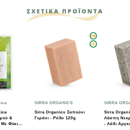
ΣΧΕΤΙΚΑ ΠΡΟΪΟΝΤΑ
RA ORGANICS
SIRRA ORGANICS
rganics Σαπούνι
Sirra Organics Σαπούνι
P
νι - Ρόδο 120g
Λάσπη Νεκράς Θάλασσας
F
- Λάδι Αργκάν 125g