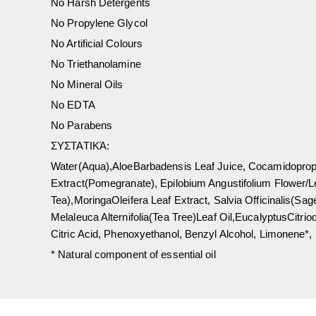
No Harsh Detergents
No Propylene Glycol
No Artificial Colours
No Triethanolamine
No Mineral Oils
No EDTA
No Parabens
ΣΥΣΤΑΤΙΚΆ:
Water(Aqua),AloeBarbadensis Leaf Juice, Cocamidopropy
Extract(Pomegranate), Epilobium Angustifolium Flower/L
Tea),MoringaOleifera Leaf Extract, Salvia Officinalis(Sag
Melaleuca Alternifolia(Tea Tree)Leaf Oil,EucalyptusCitri
Citric Acid, Phenoxyethanol, Benzyl Alcohol, Limonene*, L
* Natural component of essential oil