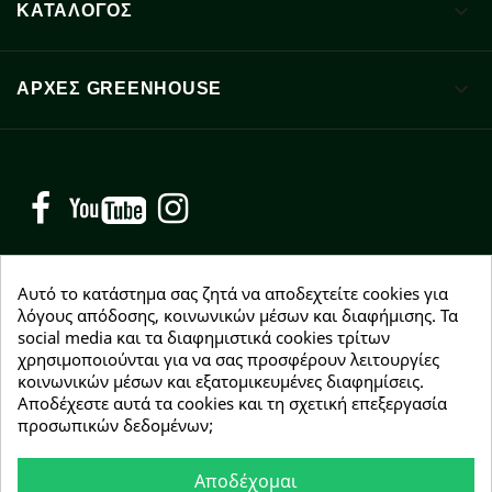

ΚΑΤΑΛΟΓΟΣ

ΑΡΧΈΣ GREENHOUSE
Facebook
YouTube
Instagram
Αυτό το κατάστημα σας ζητά να αποδεχτείτε cookies για
λόγους απόδοσης, κοινωνικών μέσων και διαφήμισης. Τα
social media και τα διαφημιστικά cookies τρίτων
NEWSLETTER
χρησιμοποιούνται για να σας προσφέρουν λειτουργίες
Εγγραφείτε δωρεάν και θα είστε οι πρώτοι που θα
κοινωνικών μέσων και εξατομικευμένες διαφημίσεις.
λάβετε τα νέα μας γύρω από προσφορές, εκπτώσεις
Αποδέχεστε αυτά τα cookies και τη σχετική επεξεργασία
και νέα προϊόντα.
προσωπικών δεδομένων;
Αποδέχομαι