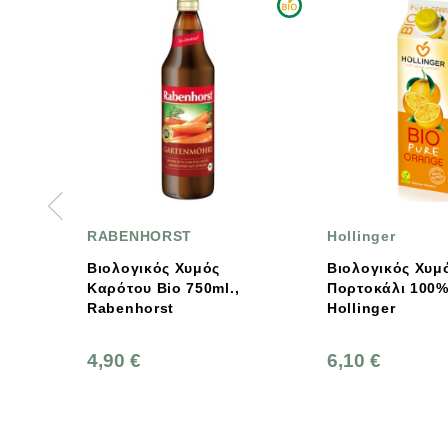
NHORST
Hollinger
EL
ικός Χυμός
Βιολογικός Χυμός
El
υ Bio 750ml.,
Πορτοκάλι 100% Bio 1 Lt.,
horst
Hollinger
€
6,10 €
0,