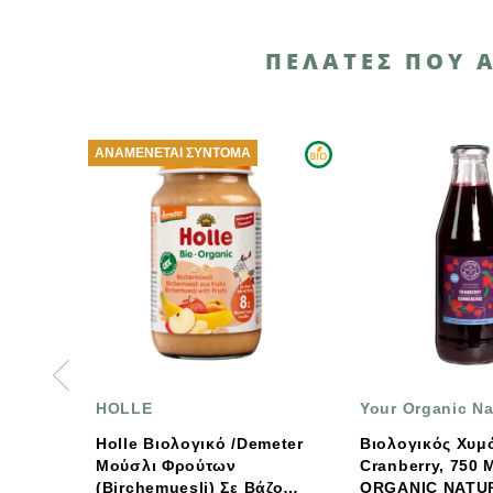
ΠΕΛΆΤΕΣ ΠΟΥ 
ΝΕΤΑΙ ΣΎΝΤΟΜΑ
E
Your Organic Nature
Β
 Βιολογικό /Demeter
Βιολογικός Χυμός 100%
Β
λι Φρούτων
Cranberry, 750 Ml, YOUR
hemuesli) Σε Βάζο
ORGANIC NATURE