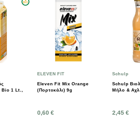
EVEN FIT
Schulp
even Fit Mix Orange
Schulp Βιολογικός Χυμός
(Πορτοκάλι) 9g
Μήλο & Αχλάδι 200ml
60 €
2,45 €