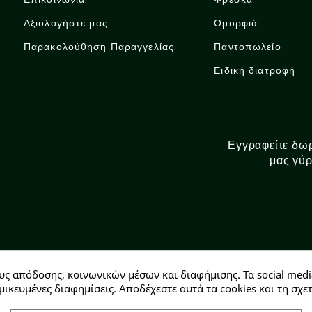
Αξιολογήστε μας
Ομορφιά
Παρακολούθηση Παραγγελίας
Παντοπωλείο
Ειδική διατροφή
Εγγραφείτε δωρ
μας γύρ
υς απόδοσης, κοινωνικών μέσων και διαφήμισης. Τα social medi
Αρ. ΓΕΜΗ: 146728304000
μικευμένες διαφημίσεις. Αποδέχεστε αυτά τα cookies και τη σ