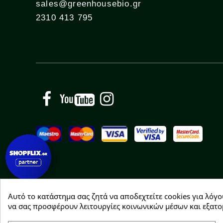
sales@greenhousebio.gr
2310 413 795
Facebook
YouTube
Instagram
Αυτό το κατάστημα σας ζητά να αποδεχτείτε cookies για λόγο
Copyright © 2026 Greenhousebio
να σας προσφέρουν λειτουργίες κοινωνικών μέσων και εξατο