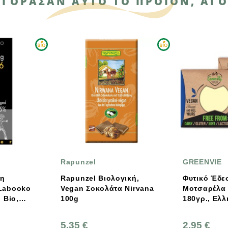
ΑΓΌΡΑΣΑΝ ΑΥΤΌ ΤΟ ΠΡΟΪΌΝ, ΑΓΌ
Rapunzel
GREENVIE
Rapunzel Βιολογική,
Φυτικό Έδεσμα Με Γεύσ
Vegan Σοκολάτα Nirvana
Μοτσαρέλα Σε Φέτες
100g
180γρ., Ελληνικό,
GreenVie Foods
5,35 €
2,95 €