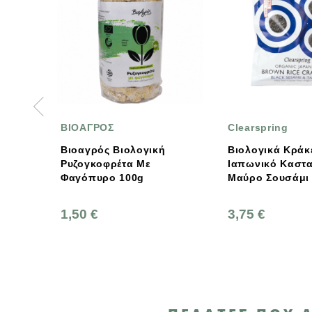
ΟΑΓΡΟΣ
Clearspring
οαγρός Βιολογική
Βιολογικά Κράκερ Με
ζογκοφρέτα Με
Ιαπωνικό Καστανό Ρύζι -
γόπυρο 100g
Μαύρο Σουσάμι & Tamari
480g Clearspring
50 €
3,75 €