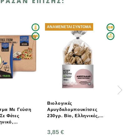
ΡΑΣΑΝ ΕΠΊΣΗΣ:
ΑΝΑΜΈΝΕΤΑΙ ΣΎΝΤΟΜΑ
GREENVIE
Βιολογικές
η
Αμυγδαλομπουκίτσες
Φυτικό Τυρί Παρμεζάνα
230γρ. Bio, Ελληνικές,
Κομμάτι 200g Parveggio
Φούρνος Ντουρουντούς
GreenVie
3,85 €
3,80 €