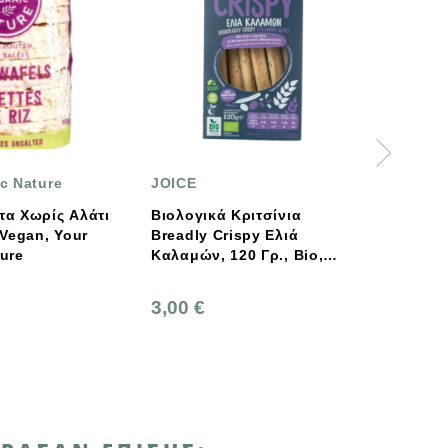
JOICE
Ella's Kitchen
Βιολογικά Κριτσίνια
Βιολογικά Στικς
Breadly Crispy Ελιά
Καλαμποκιού Με Καρ
Καλαμών, 120 Γρ., Bio,
16 Γρμ Bio, Ella's Kit
Joice Foods
3,00 €
3,45 €