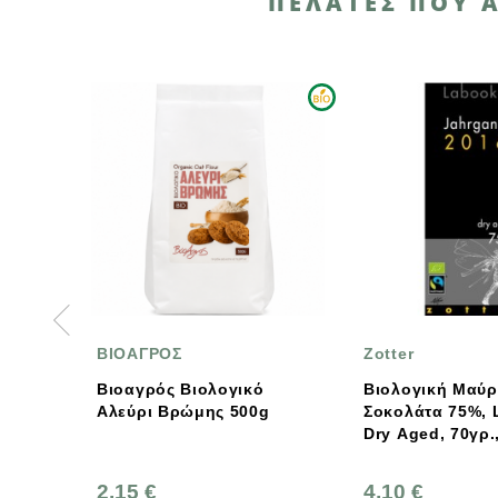
ΠΕΛΆΤΕΣ ΠΟΥ 
ΙΟΑΓΡΟΣ
Zotter
ιοαγρός Βιολογικό
Βιολογική Μαύρη
λεύρι Βρώμης 500g
Σοκολάτα 75%, Labooko
Dry Aged, 70γρ., Bio,
Zotter
,15 €
4,10 €