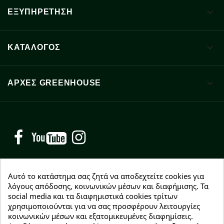

ΕΞΥΠΗΡΕΤΗΣΗ

ΚΑΤΑΛΟΓΟΣ

ΑΡΧΈΣ GREENHOUSE
Facebook
YouTube
Instagram
Αυτό το κατάστημα σας ζητά να αποδεχτείτε cookies για
λόγους απόδοσης, κοινωνικών μέσων και διαφήμισης. Τα
social media και τα διαφημιστικά cookies τρίτων
NEWSLETTER
χρησιμοποιούνται για να σας προσφέρουν λειτουργίες
Εγγραφείτε δωρεάν και θα είστε οι πρώτοι που θα
κοινωνικών μέσων και εξατομικευμένες διαφημίσεις.
λάβετε τα νέα μας γύρω από προσφορές, εκπτώσεις