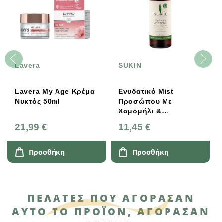
Lavera
SUKIN
Lavera My Age Kρέμα
Ενυδατικό Mist
Nυκτός 50ml
Προσώπου Με
Χαμομήλι &
Τριαντάφυλλο, 125 Ml,
21,99 €
11,45 €
Sukin
Προσθήκη
Προσθήκη
ΠΕΛΆΤΕΣ ΠΟΥ ΑΓΌΡΑΣΑΝ
ΑΥΤΌ ΤΟ ΠΡΟΪΌΝ, ΑΓΌΡΑΣΑΝ