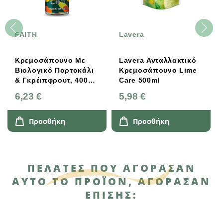
FAITH
Lavera
Κρεμοσάπουνο Με
Lavera Ανταλλακτικό
Βιολογικό Πορτοκάλι
Κρεμοσάπουνο Lime
& Γκρέιπφρουτ, 400
Care 500ml
Ml, Faith In Nature
6,23 €
5,98 €
Προσθήκη
Προσθήκη
ΠΕΛΆΤΕΣ ΠΟΥ ΑΓΌΡΑΣΑΝ
ΑΥΤΌ ΤΟ ΠΡΟΪΌΝ, ΑΓΌΡΑΣΑΝ
ΕΠΊΣΗΣ: