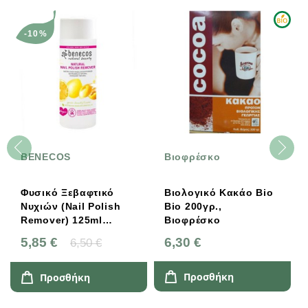
-10%
BENECOS
Βιοφρέσκο
Φυσικό Ξεβαφτικό
Βιολογικό Κακάο Bio
Νυχιών (Nail Polish
Bio 200γρ.,
Remover) 125ml
Βιοφρέσκο
Benecos
5,85 €
6,30 €
6,50 €
Προσθήκη
Προσθήκη