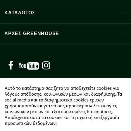

ΚΑΤΑΛΟΓΟΣ

ΑΡΧΈΣ GREENHOUSE
Facebook
YouTube
Instagram
Αυτό το κατάστημα σας ζητά να αποδεχτείτε cookies για
λόγους απόδοσης, κοινωνικών μέσων και διαφήμισης. Τα
social media και τα διαφημιστικά cookies τρίτων
NEWSLETTER
χρησιμοποιούνται για να σας προσφέρουν λειτουργίες
Εγγραφείτε δωρεάν και θα είστε οι πρώτοι που θα
κοινωνικών μέσων και εξατομικευμένες διαφημίσεις.
λάβετε τα νέα μας γύρω από προσφορές, εκπτώσεις
Αποδέχεστε αυτά τα cookies και τη σχετική επεξεργασία
και νέα προϊόντα.
προσωπικών δεδομένων;