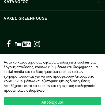

ΚΑΤΑΛΟΓΟΣ

ΑΡΧΈΣ GREENHOUSE
Facebook
YouTube
Instagram
Αυτό το κατάστημα σας ζητά να αποδεχτείτε cookies για
λόγους απόδοσης, κοινωνικών μέσων και διαφήμισης. Τα
social media και τα διαφημιστικά cookies τρίτων
NEWSLETTER
χρησιμοποιούνται για να σας προσφέρουν λειτουργίες
Εγγραφείτε δωρεάν και θα είστε οι πρώτοι που θα
κοινωνικών μέσων και εξατομικευμένες διαφημίσεις.
λάβετε τα νέα μας γύρω από προσφορές, εκπτώσεις
Αποδέχεστε αυτά τα cookies και τη σχετική επεξεργασία
και νέα προϊόντα.
προσωπικών δεδομένων;
Αποδέχομαι