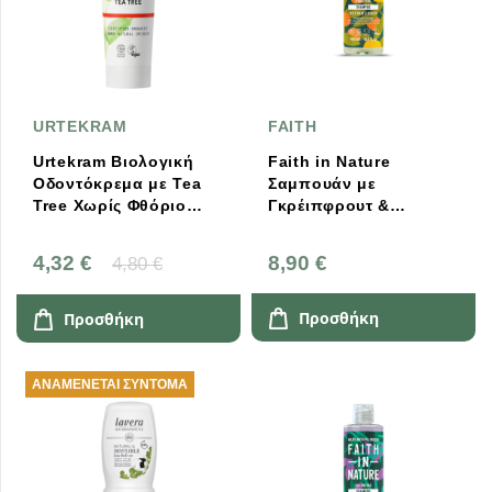
URTEKRAM
FAITH
Urtekram Βιολογική
Faith in Nature
Οδοντόκρεμα με Tea
Σαμπουάν με
Tree Χωρίς Φθόριο
Γκρέιπφρουτ &
75ml
Πορτοκάλι 400ml
4,32 €
8,90 €
4,80 €
Προσθήκη
Προσθήκη
ΑΝΑΜΈΝΕΤΑΙ ΣΎΝΤΟΜΑ