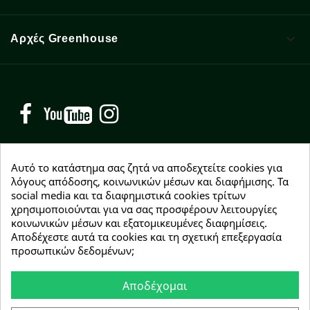

Αρχές Greenhouse
Facebook
YouTube
Instagram
Αυτό το κατάστημα σας ζητά να αποδεχτείτε cookies για
λόγους απόδοσης, κοινωνικών μέσων και διαφήμισης. Τα
social media και τα διαφημιστικά cookies τρίτων
NEWSLETTER
χρησιμοποιούνται για να σας προσφέρουν λειτουργίες
Εγγραφείτε δωρεάν και θα είστε οι πρώτοι που θα
κοινωνικών μέσων και εξατομικευμένες διαφημίσεις.
λάβετε τα νέα μας γύρω από προσφορές, εκπτώσεις
Αποδέχεστε αυτά τα cookies και τη σχετική επεξεργασία
και νέα προϊόντα.
προσωπικών δεδομένων;
Αποδέχομαι
Συμφωνώ με τους
όρους χρήσης