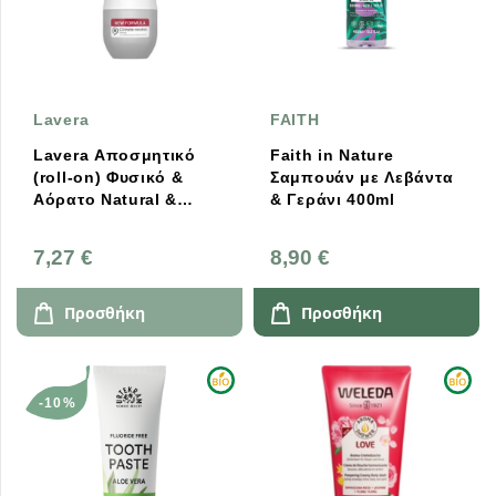
Lavera
FAITH
Lavera Αποσμητικό
Faith in Nature
(roll-on) Φυσικό &
Σαμπουάν με Λεβάντα
Αόρατο Natural &
& Γεράνι 400ml
Invisible 50ml
7,27 €
8,90 €
Προσθήκη
Προσθήκη
-10%